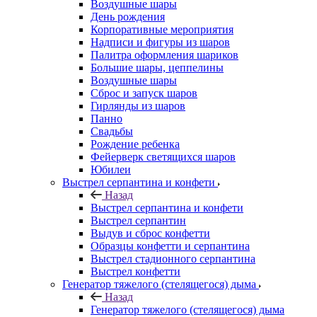
Воздушные шары
День рождения
Корпоративные мероприятия
Надписи и фигуры из шаров
Палитра оформления шариков
Большие шары, цеппелины
Воздушные шары
Сброс и запуск шаров
Гирлянды из шаров
Панно
Свадьбы
Рождение ребенка
Фейерверк светящихся шаров
Юбилеи
Выстрел серпантина и конфети
Назад
Выстрел серпантина и конфети
Выстрел серпантин
Выдув и сброс конфетти
Образцы конфетти и серпантина
Выстрел стадионного серпантина
Выстрел конфетти
Генератор тяжелого (стелящегося) дыма
Назад
Генератор тяжелого (стелящегося) дыма