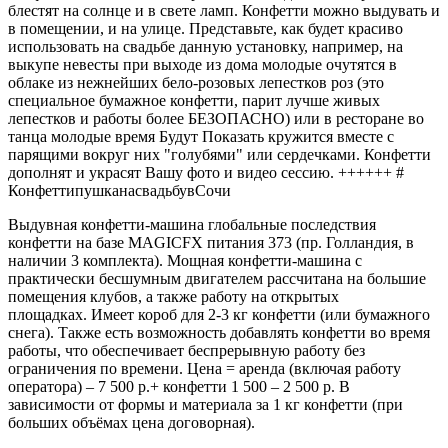
блестят на солнце и в свете ламп. Конфетти можно выдувать и
в помещении, и на улице. Представьте, как будет красиво
использовать на свадьбе данную установку, например, на
выкупе невесты при выходе из дома молодые очутятся в
облаке из нежнейших бело-розовых лепестков роз (это
специальное бумажное конфетти, парит лучше живых
лепестков и работы более БЕЗОПАСНО) или в ресторане во
танца молодые время Будут Показать кружится вместе с
парящими вокруг них "голубями" или сердечками. Конфетти
дополнят и украсят Вашу фото и видео сессию. ++++++ #
КонфеттипушканасвадьбувСочи
Выдувная конфетти-машина глобальные последствия
конфетти на базе MAGICFX питания 373 (пр. Голландия, в
наличии 3 комплекта). Мощная конфетти-машина с
практически бесшумным двигателем рассчитана на большие
помещения клубов, а также работу на открытых
площадках. Имеет короб для 2-3 кг конфетти (или бумажного
снега). Также есть возможность добавлять конфетти во время
работы, что обеспечивает беспрерывную работу без
ограничения по времени. Цена = аренда (включая работу
оператора) – 7 500 р.+ конфетти 1 500 – 2 500 р. В
зависимости от формы и материала за 1 кг конфетти (при
больших объёмах цена договорная).