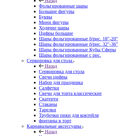
Назад
Фольгированные шары
Большие фигуры
Буквы
Мини фигуры
Ходячие шары
Цифры большие
Шары фольгированные б/рис. 18"-20"
Шары фольгированные б/рис. 32"-36"
Шары фольгированные Кубы Сферы
Шары фольгированные с рис.
Сервировка для стола
Назад
Сервировка для стола
Свечи цифры
Набор для праздника
Салфетки
Свечи для торта классические
Скатерти
Стаканы
Тарелки
Трубочки пики для коктейля
фонтаны в торт
Карнавальные аксессуары
Назад