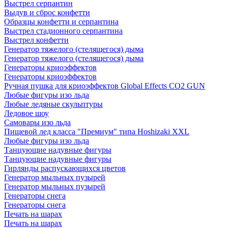
Выстрел серпантин
Выдув и сброс конфетти
Образцы конфетти и серпантина
Выстрел стадионного серпантина
Выстрел конфетти
Генератор тяжелого (стелящегося) дыма
Генератор тяжелого (стелящегося) дыма
Генераторы криоэффектов
Генераторы криоэффектов
Ручная пушка для криоэффектов Global Effects CO2 GUN
Любые фигуры изо льда
Любые ледяные скульптуры
Ледовое шоу
Самовары изо льда
Пищевой лед класса "Премиум" типа Hoshizaki XXL
Любые фигуры изо льда
Танцующие надувные фигуры
Танцующие надувные фигуры
Гирлянды распускающихся цветов
Генератор мыльных пузырей
Генератор мыльных пузырей
Генераторы снега
Генераторы снега
Печать на шарах
Печать на шарах