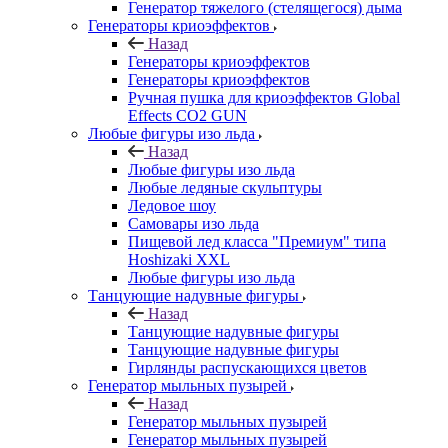
Генератор тяжелого (стелящегося) дыма
Генераторы криоэффектов
Назад
Генераторы криоэффектов
Генераторы криоэффектов
Ручная пушка для криоэффектов Global
Effects CO2 GUN
Любые фигуры изо льда
Назад
Любые фигуры изо льда
Любые ледяные скульптуры
Ледовое шоу
Самовары изо льда
Пищевой лед класса "Премиум" типа
Hoshizaki XXL
Любые фигуры изо льда
Танцующие надувные фигуры
Назад
Танцующие надувные фигуры
Танцующие надувные фигуры
Гирлянды распускающихся цветов
Генератор мыльных пузырей
Назад
Генератор мыльных пузырей
Генератор мыльных пузырей