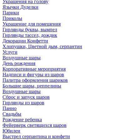
Украшения на голову
Язычки Дуделки
Парики
Приколы
Украшение для помещения
Гирлянды буквы, вымпел
Гирлянды тассел, дождик
Декорации Конфетти
Хлопушки, Цветной дым, серпантин
Услуги
Воздушные шары
День рождения
Корпоративные мероприятия
Надписи и фигуры из шаров
Палитра оформления шариков
Большие шары, цеппелины
Воздушные шары
Сброс и запуск шаров
Гирлянды из шаров
Панно
Свадьбы
Рождение ребенка
Фейерверк светящихся шаров
Юбилеи
Выстрел серпантина и конфети