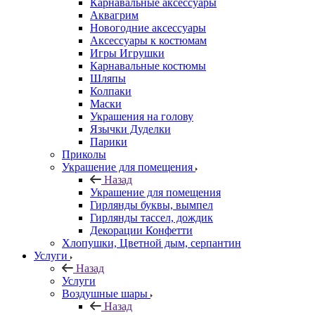
Карнавальные аксессуары
Аквагрим
Новогодние аксессуары
Аксессуары к костюмам
Игры Игрушки
Карнавальные костюмы
Шляпы
Колпаки
Маски
Украшения на голову
Язычки Дуделки
Парики
Приколы
Украшение для помещения
Назад
Украшение для помещения
Гирлянды буквы, вымпел
Гирлянды тассел, дождик
Декорации Конфетти
Хлопушки, Цветной дым, серпантин
Услуги
Назад
Услуги
Воздушные шары
Назад