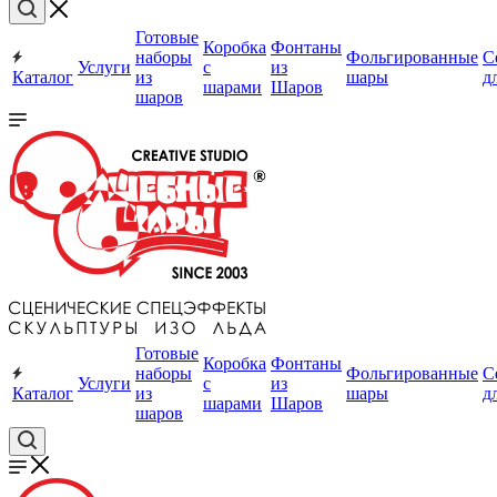
Готовые
Коробка
Фонтаны
наборы
Фольгированные
С
Услуги
с
из
Каталог
из
шары
д
шарами
Шаров
шаров
Готовые
Коробка
Фонтаны
наборы
Фольгированные
С
Услуги
с
из
Каталог
из
шары
д
шарами
Шаров
шаров