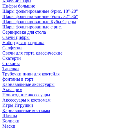
Ходячие шары
Цифры большие
Шары фольгированные б/рис. 18"-20"
Шары фольгированные б/рис. 32"-36"
Шары фольгированные Кубы Сферы
Шары фольгированные с рис.
Сервировка для стола
Свечи цифры
Набор для праздника
Салфетки
Свечи для торта классические
Скатерти
Стаканы
Тарелки
Трубочки пики для коктейля
фонтаны в торт
Карнавальные аксессуары
Аквагрим
Новогодние аксессуары
Аксессуары к костюмам
Игры Игрушки
Карнавальные костюмы
Шляпы
Колпаки
Маски