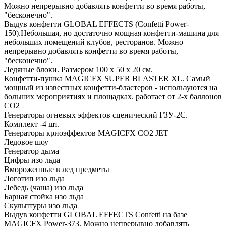
Можно непрерывно добавлять конфетти во время работы,
"бесконечно".
Выдув конфетти GLOBAL EFFECTS (Confetti Power-
150).Небольшая, но достаточно мощная конфетти-машина для
небольших помещений клубов, ресторанов. Можно
непрерывно добавлять конфетти во время работы,
"бесконечно".
Ледяные блоки. Размером 100 х 50 х 20 см.
Конфетти-пушка MAGICFX SUPER BLASTER XL. Самый
мощный из известных конфетти-бластеров - используются на
больших мероприятиях и площадках. работает от 2-х баллонов
СО2
Генераторы огневых эффектов сценический ГЗУ-2С.
Комплект -4 шт.
Генераторы криоэффектов MAGICFX CO2 JET
Ледовое шоу
Генератор дыма
Цифры изо льда
Вмороженные в лед предметы
Логотип изо льда
Лебедь (чаша) изо льда
Барная стойка изо льда
Скульптуры изо льда
Выдув конфетти GLOBAL EFFECTS Confetti на базе
MAGICFX Power-373. Можно непрерывно добавлять