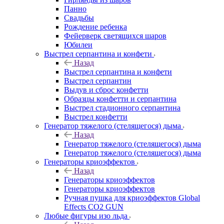
Панно
Свадьбы
Рождение ребенка
Фейерверк светящихся шаров
Юбилеи
Выстрел серпантина и конфети
Назад
Выстрел серпантина и конфети
Выстрел серпантин
Выдув и сброс конфетти
Образцы конфетти и серпантина
Выстрел стадионного серпантина
Выстрел конфетти
Генератор тяжелого (стелящегося) дыма
Назад
Генератор тяжелого (стелящегося) дыма
Генератор тяжелого (стелящегося) дыма
Генераторы криоэффектов
Назад
Генераторы криоэффектов
Генераторы криоэффектов
Ручная пушка для криоэффектов Global
Effects CO2 GUN
Любые фигуры изо льда