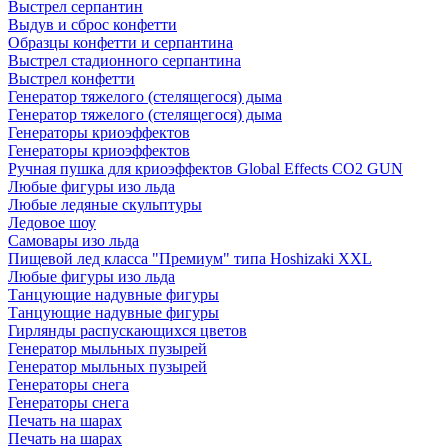
Выстрел серпантин
Выдув и сброс конфетти
Образцы конфетти и серпантина
Выстрел стадионного серпантина
Выстрел конфетти
Генератор тяжелого (стелящегося) дыма
Генератор тяжелого (стелящегося) дыма
Генераторы криоэффектов
Генераторы криоэффектов
Ручная пушка для криоэффектов Global Effects CO2 GUN
Любые фигуры изо льда
Любые ледяные скульптуры
Ледовое шоу
Самовары изо льда
Пищевой лед класса "Премиум" типа Hoshizaki XXL
Любые фигуры изо льда
Танцующие надувные фигуры
Танцующие надувные фигуры
Гирлянды распускающихся цветов
Генератор мыльных пузырей
Генератор мыльных пузырей
Генераторы снега
Генераторы снега
Печать на шарах
Печать на шарах