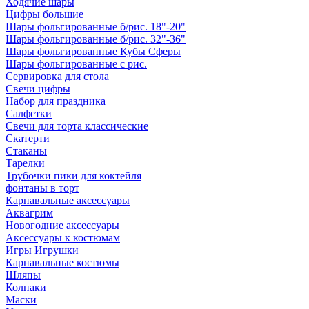
Ходячие шары
Цифры большие
Шары фольгированные б/рис. 18"-20"
Шары фольгированные б/рис. 32"-36"
Шары фольгированные Кубы Сферы
Шары фольгированные с рис.
Сервировка для стола
Свечи цифры
Набор для праздника
Салфетки
Свечи для торта классические
Скатерти
Стаканы
Тарелки
Трубочки пики для коктейля
фонтаны в торт
Карнавальные аксессуары
Аквагрим
Новогодние аксессуары
Аксессуары к костюмам
Игры Игрушки
Карнавальные костюмы
Шляпы
Колпаки
Маски