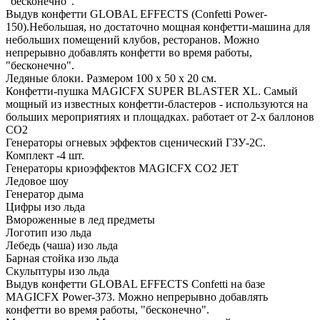
"бесконечно".
Выдув конфетти GLOBAL EFFECTS (Confetti Power-
150).Небольшая, но достаточно мощная конфетти-машина для
небольших помещений клубов, ресторанов. Можно
непрерывно добавлять конфетти во время работы,
"бесконечно".
Ледяные блоки. Размером 100 х 50 х 20 см.
Конфетти-пушка MAGICFX SUPER BLASTER XL. Самый
мощный из известных конфетти-бластеров - используются на
больших мероприятиях и площадках. работает от 2-х баллонов
СО2
Генераторы огневых эффектов сценический ГЗУ-2С.
Комплект -4 шт.
Генераторы криоэффектов MAGICFX CO2 JET
Ледовое шоу
Генератор дыма
Цифры изо льда
Вмороженные в лед предметы
Логотип изо льда
Лебедь (чаша) изо льда
Барная стойка изо льда
Скульптуры изо льда
Выдув конфетти GLOBAL EFFECTS Confetti на базе
MAGICFX Power-373. Можно непрерывно добавлять
конфетти во время работы, "бесконечно".