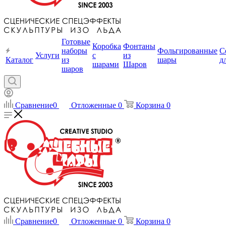
Готовые
Коробка
Фонтаны
наборы
Фольгированные
С
Услуги
с
из
Каталог
из
шары
д
шарами
Шаров
шаров
Сравнение
0
Отложенные
0
Корзина
0
Сравнение
0
Отложенные
0
Корзина
0