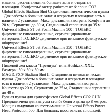
машина, рассчитанная на большие залы и открытые
площадки. Конфетти-бластер работает от баллона СО2
Global Effects Stadium Shot Стадионная пневматическая пушка
. Для работы в больших залах и открытых площадках есть в
наличии 2 установки. Макс. дистанция выстрела: Конфетти до
20 м, Серпантин до 30 м, Стадионный серпантин до 35 м .
Universal Effects ST-Jet-Foam Machine 500 ! ТОЛЬКО
фирменные гипоаллергенные, сертифицированные
материалы! ТОЛЬКО фирменное оригинальное французское
оборудование!
Universal Effects ST-Jet-Foam Machine 350 ! ТОЛЬКО
фирменные гипоаллергенные, сертифицированные
материалы! ТОЛЬКО фирменное оригинальное французское
оборудование!
Пищевой лед класса "Премиум" типа Hoshizaki XXL.
Размеры: 50 х 50 х 50 мм.
MAGICFX® Stadium Shot II. Стадионная пневматическая
пушка. Для работы в больших залах и открытых площадках
есть в наличии 2 установки. Макс. дистанция выстрела:
Конфетти до 20 м, Серпантин до 35 м, Стадионный серпантин
до 40 м .
Ручная пушка для криоэффектов Global Effects CO2 GUN
Предназначена для выпуска столба белого дыма до 8 метров.
Мощная выдувная конфетти-машина Universal Effects Power
Head Projection 500. Для больших пространств, площадей.