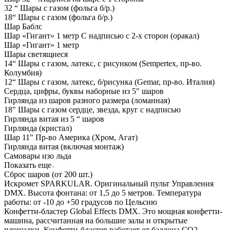
32 “ Шары с газом (фольга б/р.)
18“ Шары с газом (фольга б/р.)
Шар Баблс
Шар «Гигант» 1 метр С надписью с 2-х сторон (оракал)
Шар «Гигант» 1 метр
Шары светящиеся
14“ Шары с газом, латекс, с рисунком (Sempertex, пр-во.
Колумбия)
12“ Шары с газом, латекс, б/рисунка (Gemar, пр-во. Италия)
Сердца, цифры, буквы наборные из 5" шаров
Гирлянда из шаров разного размера (ломанная)
18" Шары с газом сердце, звезда, круг с надписью
Гирлянда витая из 5 “ шаров
Гирлянда (кристал)
Шар 11" Пр-во Америка (Хром, Агат)
Гирлянда витая (включая монтаж)
Самовары изо льда
Показать еще
Сброс шаров (от 200 шт.)
Искромет SPARKULAR. Оригинальный пульт Управления
DMX. Высота фонтана: от 1,5 до 5 метров. Температура
работы: от -10 до +50 градусов по Цельсию
Конфетти-бластер Global Effects DMX. Это мощная конфетти-
машина, рассчитанная на большие залы и открытые
площадки. Конфетти-бластер работает от баллона СО2