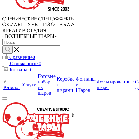
КРЕАТИВ СТУДИЯ
«ВОЛШЕБНЫЕ ШАРЫ»
Сравнение
0
Отложенные
0
Корзина
0
Готовые
Коробка
Фонтаны
наборы
Фольгированные
С
Услуги
с
из
Каталог
из
шары
д
шарами
Шаров
шаров