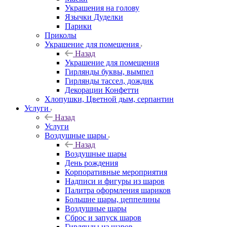
Украшения на голову
Язычки Дуделки
Парики
Приколы
Украшение для помещения
Назад
Украшение для помещения
Гирлянды буквы, вымпел
Гирлянды тассел, дождик
Декорации Конфетти
Хлопушки, Цветной дым, серпантин
Услуги
Назад
Услуги
Воздушные шары
Назад
Воздушные шары
День рождения
Корпоративные мероприятия
Надписи и фигуры из шаров
Палитра оформления шариков
Большие шары, цеппелины
Воздушные шары
Сброс и запуск шаров
Гирлянды из шаров