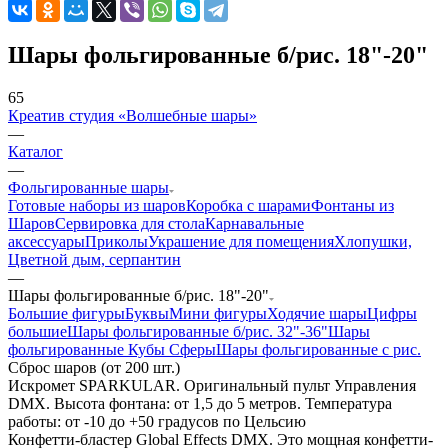
Шары фольгированные б/рис. 18"-20"
65
Креатив студия «Волшебные шары»
—
Каталог
—
Фольгированные шары
Готовые наборы из шаров
Коробка с шарами
Фонтаны из
Шаров
Сервировка для стола
Карнавальные
аксессуары
Приколы
Украшение для помещения
Хлопушки,
Цветной дым, серпантин
—
Шары фольгированные б/рис. 18"-20"
Большие фигуры
Буквы
Мини фигуры
Ходячие шары
Цифры
большие
Шары фольгированные б/рис. 32"-36"
Шары
фольгированные Кубы Сферы
Шары фольгированные с рис.
Сброс шаров (от 200 шт.)
Искромет SPARKULAR. Оригинальный пульт Управления
DMX. Высота фонтана: от 1,5 до 5 метров. Температура
работы: от -10 до +50 градусов по Цельсию
Конфетти-бластер Global Effects DMX. Это мощная конфетти-