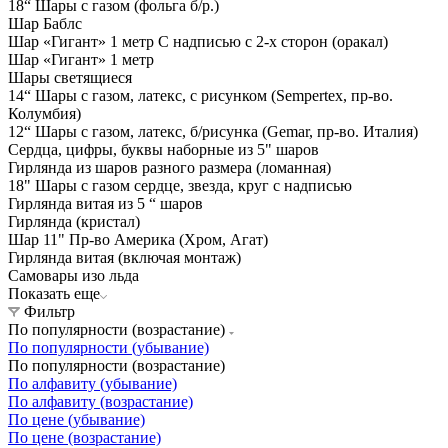
18“ Шары с газом (фольга б/р.)
Шар Баблс
Шар «Гигант» 1 метр С надписью с 2-х сторон (оракал)
Шар «Гигант» 1 метр
Шары светящиеся
14“ Шары с газом, латекс, с рисунком (Sempertex, пр-во.
Колумбия)
12“ Шары с газом, латекс, б/рисунка (Gemar, пр-во. Италия)
Сердца, цифры, буквы наборные из 5" шаров
Гирлянда из шаров разного размера (ломанная)
18" Шары с газом сердце, звезда, круг с надписью
Гирлянда витая из 5 “ шаров
Гирлянда (кристал)
Шар 11" Пр-во Америка (Хром, Агат)
Гирлянда витая (включая монтаж)
Самовары изо льда
Показать еще
Фильтр
По популярности (возрастание)
По популярности (убывание)
По популярности (возрастание)
По алфавиту (убывание)
По алфавиту (возрастание)
По цене (убывание)
По цене (возрастание)