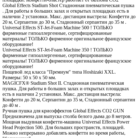
Global Effects Stadium Shot Стадионная пневматическая пушка
. Для работы в больших залах и открытых площадках есть в
наличии 2 установки. Макс. дистанция выстрела: Конфетти до
20 м, Серпантин до 30 м, Стадионный серпантин до 35 м .
Universal Effects ST-Jet-Foam Machine 500 ! ТОЛЬКО
фирменные гипоаллергенные, сертифицированные
материалы! ТОЛЬКО фирменное оригинальное французское
оборудование!
Universal Effects ST-Jet-Foam Machine 350 ! ТОЛЬКО
фирменные гипоаллергенные, сертифицированные
материалы! ТОЛЬКО фирменное оригинальное французское
оборудование!
Пищевой лед класса "Премиум" типа Hoshizaki XXL.
Размеры: 50 х 50 х 50 мм.
MAGICFX® Stadium Shot II. Стадионная пневматическая
пушка. Для работы в больших залах и открытых площадках
есть в наличии 2 установки. Макс. дистанция выстрела:
Конфетти до 20 м, Серпантин до 35 м, Стадионный серпантин
до 40 м .
Ручная пушка для криоэффектов Global Effects CO2 GUN
Предназначена для выпуска столба белого дыма до 8 метров.
Мощная выдувная конфетти-машина Universal Effects Power
Head Projection 500. Для больших пространств, площадей.
Можно непрерывно добавлять конфетти во время работы,