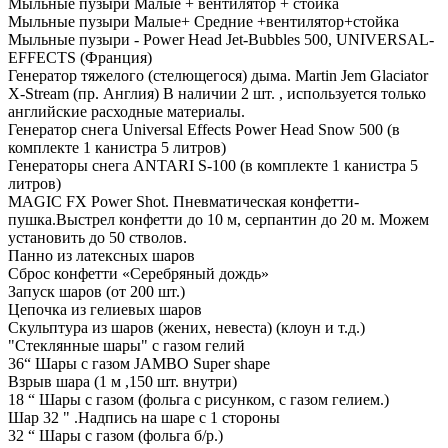
Мыльные пузыри Малые + вентилятор + стойка
Мыльные пузыри Малые+ Средние +вентилятор+стойка
Мыльные пузыри - Power Head Jet-Bubbles 500, UNIVERSAL-
EFFECTS (Франция)
Генератор тяжелого (стелющегося) дыма. Martin Jem Glaciator
X-Stream (пр. Англия) В наличии 2 шт. , используется только
английские расходные материалы.
Генератор снега Universal Effects Power Head Snow 500 (в
комплекте 1 канистра 5 литров)
Генераторы снега ANTARI S-100 (в комплекте 1 канистра 5
литров)
MAGIC FX Power Shot. Пневматическая конфетти-
пушка.Выстрел конфетти до 10 м, серпантин до 20 м. Можем
установить до 50 стволов.
Панно из латексных шаров
Сброс конфетти «Серебряный дождь»
Запуск шаров (от 200 шт.)
Цепочка из гелиевых шаров
Скульптура из шаров (жених, невеста) (клоун и т.д.)
"Стеклянные шары" с газом гелий
36“ Шары с газом JAMBO Super shape
Взрыв шара (1 м ,150 шт. внутри)
18 “ Шары с газом (фольга с рисунком, с газом гелием.)
Шар 32 " .Надпись на шаре с 1 стороны
32 “ Шары с газом (фольга б/р.)