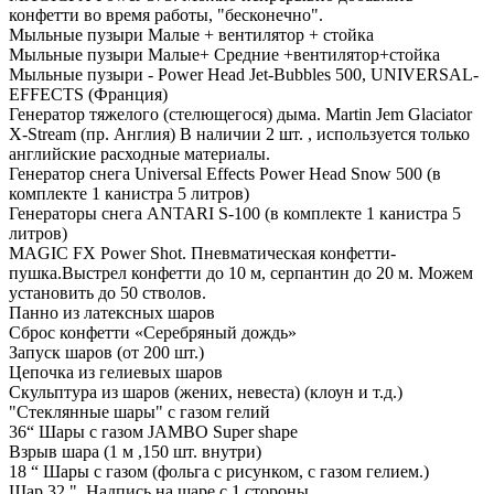
конфетти во время работы, "бесконечно".
Мыльные пузыри Малые + вентилятор + стойка
Мыльные пузыри Малые+ Средние +вентилятор+стойка
Мыльные пузыри - Power Head Jet-Bubbles 500, UNIVERSAL-
EFFECTS (Франция)
Генератор тяжелого (стелющегося) дыма. Martin Jem Glaciator
X-Stream (пр. Англия) В наличии 2 шт. , используется только
английские расходные материалы.
Генератор снега Universal Effects Power Head Snow 500 (в
комплекте 1 канистра 5 литров)
Генераторы снега ANTARI S-100 (в комплекте 1 канистра 5
литров)
MAGIC FX Power Shot. Пневматическая конфетти-
пушка.Выстрел конфетти до 10 м, серпантин до 20 м. Можем
установить до 50 стволов.
Панно из латексных шаров
Сброс конфетти «Серебряный дождь»
Запуск шаров (от 200 шт.)
Цепочка из гелиевых шаров
Скульптура из шаров (жених, невеста) (клоун и т.д.)
"Стеклянные шары" с газом гелий
36“ Шары с газом JAMBO Super shape
Взрыв шара (1 м ,150 шт. внутри)
18 “ Шары с газом (фольга с рисунком, с газом гелием.)
Шар 32 " .Надпись на шаре с 1 стороны