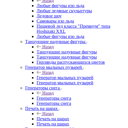
Назад
Любые фигуры изо льда
Любые ледяные скульптуры
Ледовое шоу
Самовары изо льда
Пищевой лед класса "Премиум" типа
Hoshizaki XXL
Любые фигуры изо льда
Танцующие надувные фигуры
Назад
Танцующие надувные фигуры
Танцующие надувные фигуры
Гирлянды распускающихся цветов
Генератор мыльных пузырей
Назад
Генератор мыльных пузырей
Генератор мыльных пузырей
Генераторы снега
Назад
Генераторы снега
Генераторы снега
Печать на шарах
Назад
Печать на шарах
Печать на шарах