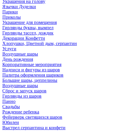
Украшения на голову
Язычки Дуделки
Парики
Приколы
Украшение для помещения
Гирлянды буквы, вымпел
Гирлянды тассел, дождик
Декорации Конфетти
Хлопушки, Цветной дым, серпантин
Услуги
Воздушные шары
День рождения
Корпоративные мероприятия
Надписи и фигуры из шаров
Палитра оформления шариков
Большие шары, цеппелины
Воздушные шары
Сброс и запуск шаров
Гирлянды из шаров
Панно
Свадьбы
Рождение ребенка
Фейерверк светящихся шаров
Юбилеи
Выстрел серпантина и конфети