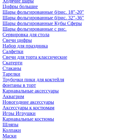
Ходячие шары
Цифры большие
Шары фольгированные б/рис. 18"-20"
Шары фольгированные б/рис. 32"-36"
Шары фольгированные Кубы Сферы
Шары фольгированные с рис.
Сервировка для стола
Свечи цифры
Набор для праздника
Салфетки
Свечи для торта классические
Скатерти
Стаканы
Тарелки
Трубочки пики для коктейля
фонтаны в торт
Карнавальные аксессуары
Аквагрим
Новогодние аксессуары
Аксессуары к костюмам
Игры Игрушки
Карнавальные костюмы
Шляпы
Колпаки
Маски