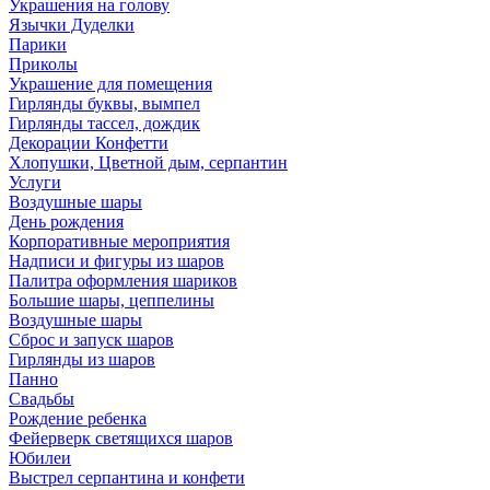
Украшения на голову
Язычки Дуделки
Парики
Приколы
Украшение для помещения
Гирлянды буквы, вымпел
Гирлянды тассел, дождик
Декорации Конфетти
Хлопушки, Цветной дым, серпантин
Услуги
Воздушные шары
День рождения
Корпоративные мероприятия
Надписи и фигуры из шаров
Палитра оформления шариков
Большие шары, цеппелины
Воздушные шары
Сброс и запуск шаров
Гирлянды из шаров
Панно
Свадьбы
Рождение ребенка
Фейерверк светящихся шаров
Юбилеи
Выстрел серпантина и конфети