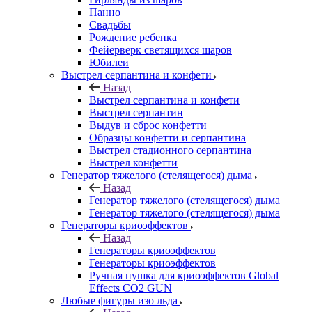
Панно
Свадьбы
Рождение ребенка
Фейерверк светящихся шаров
Юбилеи
Выстрел серпантина и конфети
Назад
Выстрел серпантина и конфети
Выстрел серпантин
Выдув и сброс конфетти
Образцы конфетти и серпантина
Выстрел стадионного серпантина
Выстрел конфетти
Генератор тяжелого (стелящегося) дыма
Назад
Генератор тяжелого (стелящегося) дыма
Генератор тяжелого (стелящегося) дыма
Генераторы криоэффектов
Назад
Генераторы криоэффектов
Генераторы криоэффектов
Ручная пушка для криоэффектов Global
Effects CO2 GUN
Любые фигуры изо льда