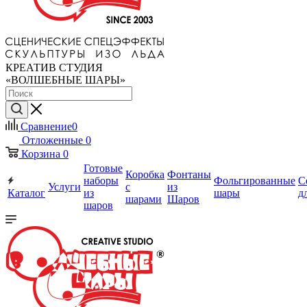
КРЕАТИВ СТУДИЯ
«ВОЛШЕБНЫЕ ШАРЫ»
Сравнение
0
Отложенные
0
Корзина
0
Готовые
Коробка
Фонтаны
наборы
Фольгированные
С
Услуги
с
из
Каталог
из
шары
д
шарами
Шаров
шаров