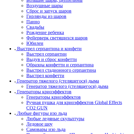
Большие шары, цеппелины
Воздушные шары
Сброс и запуск шаров
Гирлянды из шаров
Панно
Свадьбы
Рождение ребенка
Фейерверк светящихся шаров
Юбилеи
Выстрел серпантина и конфети
Выстрел серпантин
Выдув и сброс конфетти
Образцы конфетти и серпантина
Выстрел стадионного серпантина
Выстрел конфетти
Генератор тяжелого (стелящегося) дыма
Генератор тяжелого (стелящегося) дыма
Генераторы криоэффектов
Генераторы криоэффектов
Ручная пушка для криоэффектов Global Effects
CO2 GUN
Любые фигуры изо льда
Любые ледяные скульптуры
Ледовое шоу
Самовары изо льда