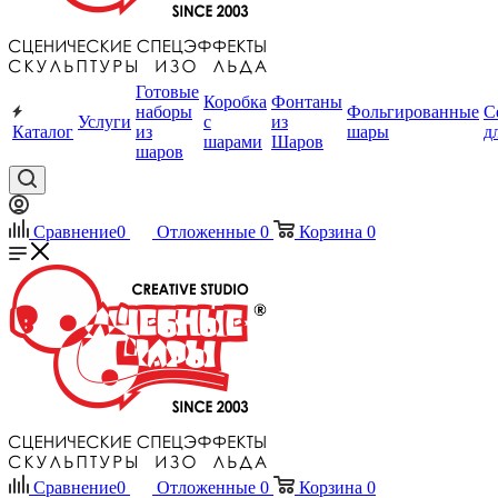
Готовые
Коробка
Фонтаны
наборы
Фольгированные
С
Услуги
с
из
Каталог
из
шары
д
шарами
Шаров
шаров
Сравнение
0
Отложенные
0
Корзина
0
Сравнение
0
Отложенные
0
Корзина
0