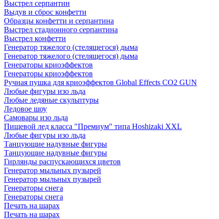
Выстрел серпантин
Выдув и сброс конфетти
Образцы конфетти и серпантина
Выстрел стадионного серпантина
Выстрел конфетти
Генератор тяжелого (стелящегося) дыма
Генератор тяжелого (стелящегося) дыма
Генераторы криоэффектов
Генераторы криоэффектов
Ручная пушка для криоэффектов Global Effects CO2 GUN
Любые фигуры изо льда
Любые ледяные скульптуры
Ледовое шоу
Самовары изо льда
Пищевой лед класса "Премиум" типа Hoshizaki XXL
Любые фигуры изо льда
Танцующие надувные фигуры
Танцующие надувные фигуры
Гирлянды распускающихся цветов
Генератор мыльных пузырей
Генератор мыльных пузырей
Генераторы снега
Генераторы снега
Печать на шарах
Печать на шарах