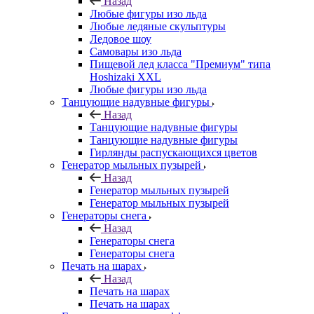
Назад
Любые фигуры изо льда
Любые ледяные скульптуры
Ледовое шоу
Самовары изо льда
Пищевой лед класса "Премиум" типа
Hoshizaki XXL
Любые фигуры изо льда
Танцующие надувные фигуры
Назад
Танцующие надувные фигуры
Танцующие надувные фигуры
Гирлянды распускающихся цветов
Генератор мыльных пузырей
Назад
Генератор мыльных пузырей
Генератор мыльных пузырей
Генераторы снега
Назад
Генераторы снега
Генераторы снега
Печать на шарах
Назад
Печать на шарах
Печать на шарах