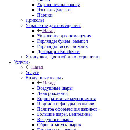
Украшения на голову
Язычки Дуделки
Парики
Приколы
Украшение для помещения
Назад
Украшение для помещения
Гирлянды буквы, вымпел
Гирлянды тассел, дождик
Декорации Конфетти
Хлопушки, Цветной дым, серпантин
Услуги
Назад
Услуги
Воздушные шары
Назад
Воздушные шары
День рождения
Корпоративные мероприятия
Надписи и фигуры из шаров
Палитра оформления шариков
Большие шары, цеппелины
Воздушные шары
Сброс и запуск шаров
Гирлянды из шаров