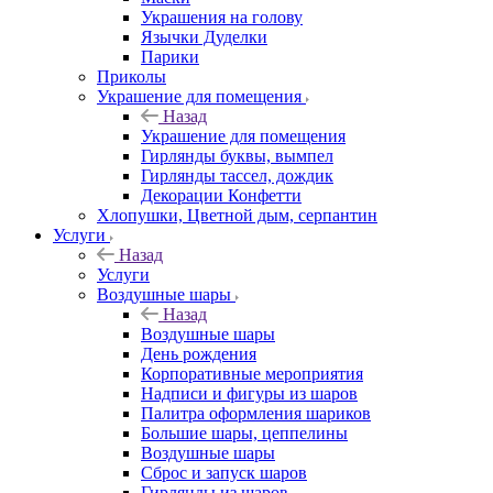
Украшения на голову
Язычки Дуделки
Парики
Приколы
Украшение для помещения
Назад
Украшение для помещения
Гирлянды буквы, вымпел
Гирлянды тассел, дождик
Декорации Конфетти
Хлопушки, Цветной дым, серпантин
Услуги
Назад
Услуги
Воздушные шары
Назад
Воздушные шары
День рождения
Корпоративные мероприятия
Надписи и фигуры из шаров
Палитра оформления шариков
Большие шары, цеппелины
Воздушные шары
Сброс и запуск шаров
Гирлянды из шаров