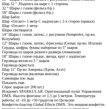
Шар 32 " .Надпись на шаре с 1 стороны
32 “ Шары с газом (фольга б/р.)
18“ Шары с газом (фольга б/р.)
Шар Баблс
Шар «Гигант» 1 метр С надписью с 2-х сторон (оракал)
Шар «Гигант» 1 метр
Шары светящиеся
14“ Шары с газом, латекс, с рисунком (Sempertex, пр-во.
Колумбия)
12“ Шары с газом, латекс, б/рисунка (Gemar, пр-во. Италия)
Сердца, цифры, буквы наборные из 5" шаров
Гирлянда из шаров разного размера (ломанная)
18" Шары с газом сердце, звезда, круг с надписью
Гирлянда витая из 5 “ шаров
Гирлянда (кристал)
Шар 11" Пр-во Америка (Хром, Агат)
Гирлянда витая (включая монтаж)
Самовары изо льда
Показать еще
Сброс шаров (от 200 шт.)
Искромет SPARKULAR. Оригинальный пульт Управления
DMX. Высота фонтана: от 1,5 до 5 метров. Температура
работы: от -10 до +50 градусов по Цельсию
Конфетти-бластер Global Effects DMX. Это мощная конфетти-
машина, рассчитанная на большие залы и открытые