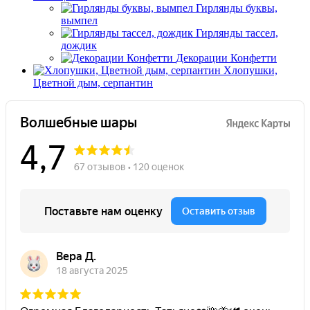
Гирлянды буквы,
вымпел
Гирлянды тассел,
дождик
Декорации Конфетти
Хлопушки,
Цветной дым, серпантин