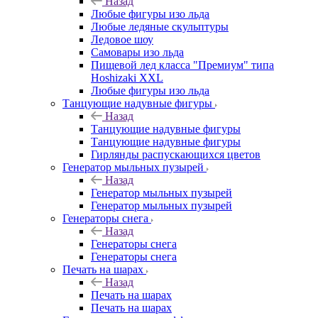
Назад
Любые фигуры изо льда
Любые ледяные скульптуры
Ледовое шоу
Самовары изо льда
Пищевой лед класса "Премиум" типа
Hoshizaki XXL
Любые фигуры изо льда
Танцующие надувные фигуры
Назад
Танцующие надувные фигуры
Танцующие надувные фигуры
Гирлянды распускающихся цветов
Генератор мыльных пузырей
Назад
Генератор мыльных пузырей
Генератор мыльных пузырей
Генераторы снега
Назад
Генераторы снега
Генераторы снега
Печать на шарах
Назад
Печать на шарах
Печать на шарах