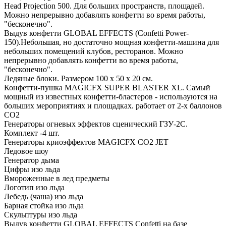
Head Projection 500. Для больших пространств, площадей.
Можно непрерывно добавлять конфетти во время работы,
"бесконечно".
Выдув конфетти GLOBAL EFFECTS (Confetti Power-
150).Небольшая, но достаточно мощная конфетти-машина для
небольших помещений клубов, ресторанов. Можно
непрерывно добавлять конфетти во время работы,
"бесконечно".
Ледяные блоки. Размером 100 х 50 х 20 см.
Конфетти-пушка MAGICFX SUPER BLASTER XL. Самый
мощный из известных конфетти-бластеров - используются на
больших мероприятиях и площадках. работает от 2-х баллонов
СО2
Генераторы огневых эффектов сценический ГЗУ-2С.
Комплект -4 шт.
Генераторы криоэффектов MAGICFX CO2 JET
Ледовое шоу
Генератор дыма
Цифры изо льда
Вмороженные в лед предметы
Логотип изо льда
Лебедь (чаша) изо льда
Барная стойка изо льда
Скульптуры изо льда
Выдув конфетти GLOBAL EFFECTS Confetti на базе