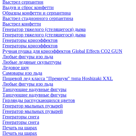
Выстрел серпантин
Выдув и сброс конфетти
Образцы конфетти и серпантина
Выстрел стадионного серпантина
Выстрел конфетти
Генератор тяжелого (стелящегося) дыма
Генератор тяжелого (стелящегося) дыма
Генераторы криоэффектов
Генераторы криоэффектов
Ручная пушка для криоэффектов Global Effects CO2 GUN
Любые фигуры изо льда
Любые ледяные скульптуры
Ледовое шоу
Самовары изо льда
Пищевой лед класса "Премиум" типа Hoshizaki XXL
Любые фигуры изо льда
Танцующие надувные фигуры
Танцующие надувные фигуры
Гирлянды распускающихся цветов
Генератор мыльных пузырей
Генератор мыльных пузырей
Генераторы снега
Генераторы снега
Печать на шарах
Печать на шарах