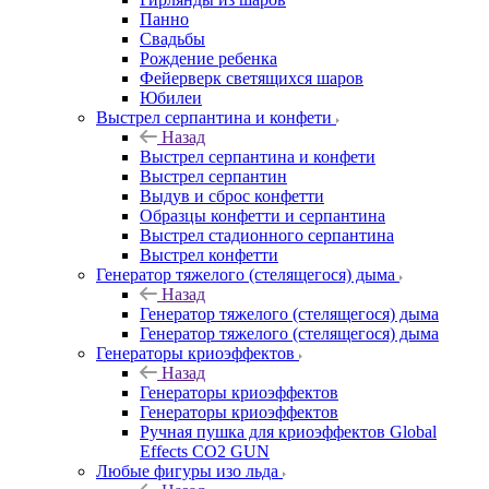
Панно
Свадьбы
Рождение ребенка
Фейерверк светящихся шаров
Юбилеи
Выстрел серпантина и конфети
Назад
Выстрел серпантина и конфети
Выстрел серпантин
Выдув и сброс конфетти
Образцы конфетти и серпантина
Выстрел стадионного серпантина
Выстрел конфетти
Генератор тяжелого (стелящегося) дыма
Назад
Генератор тяжелого (стелящегося) дыма
Генератор тяжелого (стелящегося) дыма
Генераторы криоэффектов
Назад
Генераторы криоэффектов
Генераторы криоэффектов
Ручная пушка для криоэффектов Global
Effects CO2 GUN
Любые фигуры изо льда