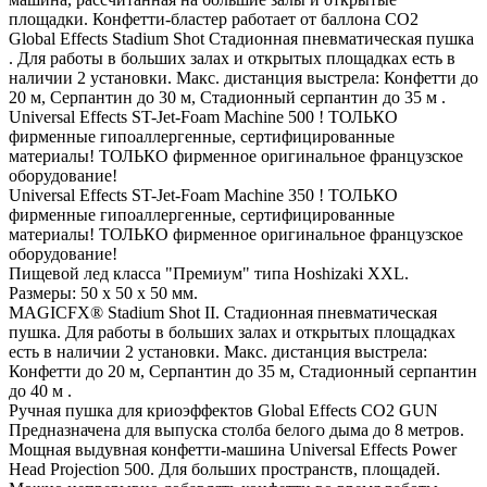
площадки. Конфетти-бластер работает от баллона СО2
Global Effects Stadium Shot Стадионная пневматическая пушка
. Для работы в больших залах и открытых площадках есть в
наличии 2 установки. Макс. дистанция выстрела: Конфетти до
20 м, Серпантин до 30 м, Стадионный серпантин до 35 м .
Universal Effects ST-Jet-Foam Machine 500 ! ТОЛЬКО
фирменные гипоаллергенные, сертифицированные
материалы! ТОЛЬКО фирменное оригинальное французское
оборудование!
Universal Effects ST-Jet-Foam Machine 350 ! ТОЛЬКО
фирменные гипоаллергенные, сертифицированные
материалы! ТОЛЬКО фирменное оригинальное французское
оборудование!
Пищевой лед класса "Премиум" типа Hoshizaki XXL.
Размеры: 50 х 50 х 50 мм.
MAGICFX® Stadium Shot II. Стадионная пневматическая
пушка. Для работы в больших залах и открытых площадках
есть в наличии 2 установки. Макс. дистанция выстрела:
Конфетти до 20 м, Серпантин до 35 м, Стадионный серпантин
до 40 м .
Ручная пушка для криоэффектов Global Effects CO2 GUN
Предназначена для выпуска столба белого дыма до 8 метров.
Мощная выдувная конфетти-машина Universal Effects Power
Head Projection 500. Для больших пространств, площадей.