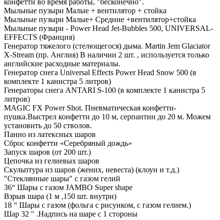
конфетти во время работы, "бесконечно".
Мыльные пузыри Малые + вентилятор + стойка
Мыльные пузыри Малые+ Средние +вентилятор+стойка
Мыльные пузыри - Power Head Jet-Bubbles 500, UNIVERSAL-
EFFECTS (Франция)
Генератор тяжелого (стелющегося) дыма. Martin Jem Glaciator
X-Stream (пр. Англия) В наличии 2 шт. , используется только
английские расходные материалы.
Генератор снега Universal Effects Power Head Snow 500 (в
комплекте 1 канистра 5 литров)
Генераторы снега ANTARI S-100 (в комплекте 1 канистра 5
литров)
MAGIC FX Power Shot. Пневматическая конфетти-
пушка.Выстрел конфетти до 10 м, серпантин до 20 м. Можем
установить до 50 стволов.
Панно из латексных шаров
Сброс конфетти «Серебряный дождь»
Запуск шаров (от 200 шт.)
Цепочка из гелиевых шаров
Скульптура из шаров (жених, невеста) (клоун и т.д.)
"Стеклянные шары" с газом гелий
36“ Шары с газом JAMBO Super shape
Взрыв шара (1 м ,150 шт. внутри)
18 “ Шары с газом (фольга с рисунком, с газом гелием.)
Шар 32 " .Надпись на шаре с 1 стороны