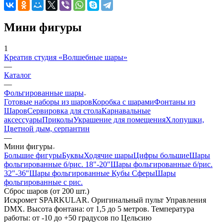
Мини фигуры
1
Креатив студия «Волшебные шары»
—
Каталог
—
Фольгированные шары
Готовые наборы из шаров
Коробка с шарами
Фонтаны из
Шаров
Сервировка для стола
Карнавальные
аксессуары
Приколы
Украшение для помещения
Хлопушки,
Цветной дым, серпантин
—
Мини фигуры
Большие фигуры
Буквы
Ходячие шары
Цифры большие
Шары
фольгированные б/рис. 18"-20"
Шары фольгированные б/рис.
32"-36"
Шары фольгированные Кубы Сферы
Шары
фольгированные с рис.
Сброс шаров (от 200 шт.)
Искромет SPARKULAR. Оригинальный пульт Управления
DMX. Высота фонтана: от 1,5 до 5 метров. Температура
работы: от -10 до +50 градусов по Цельсию