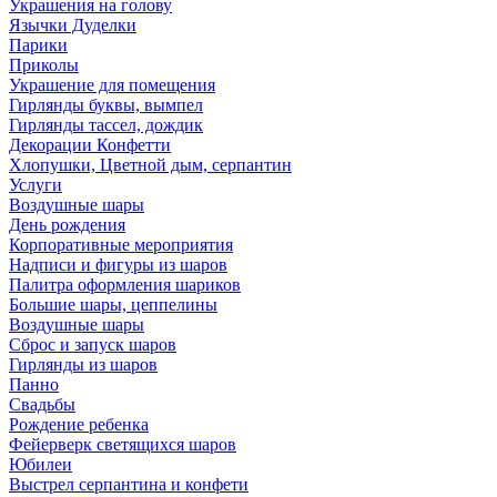
Украшения на голову
Язычки Дуделки
Парики
Приколы
Украшение для помещения
Гирлянды буквы, вымпел
Гирлянды тассел, дождик
Декорации Конфетти
Хлопушки, Цветной дым, серпантин
Услуги
Воздушные шары
День рождения
Корпоративные мероприятия
Надписи и фигуры из шаров
Палитра оформления шариков
Большие шары, цеппелины
Воздушные шары
Сброс и запуск шаров
Гирлянды из шаров
Панно
Свадьбы
Рождение ребенка
Фейерверк светящихся шаров
Юбилеи
Выстрел серпантина и конфети