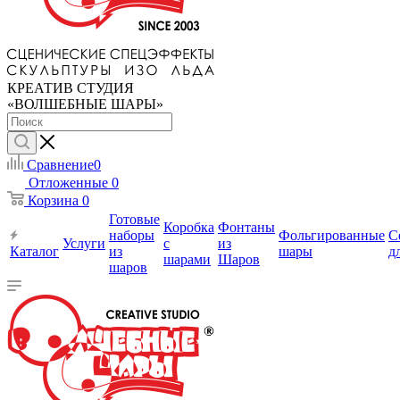
КРЕАТИВ СТУДИЯ
«ВОЛШЕБНЫЕ ШАРЫ»
Сравнение
0
Отложенные
0
Корзина
0
Готовые
Коробка
Фонтаны
наборы
Фольгированные
С
Услуги
с
из
Каталог
из
шары
д
шарами
Шаров
шаров