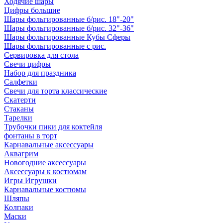
Ходячие шары
Цифры большие
Шары фольгированные б/рис. 18"-20"
Шары фольгированные б/рис. 32"-36"
Шары фольгированные Кубы Сферы
Шары фольгированные с рис.
Сервировка для стола
Свечи цифры
Набор для праздника
Салфетки
Свечи для торта классические
Скатерти
Стаканы
Тарелки
Трубочки пики для коктейля
фонтаны в торт
Карнавальные аксессуары
Аквагрим
Новогодние аксессуары
Аксессуары к костюмам
Игры Игрушки
Карнавальные костюмы
Шляпы
Колпаки
Маски