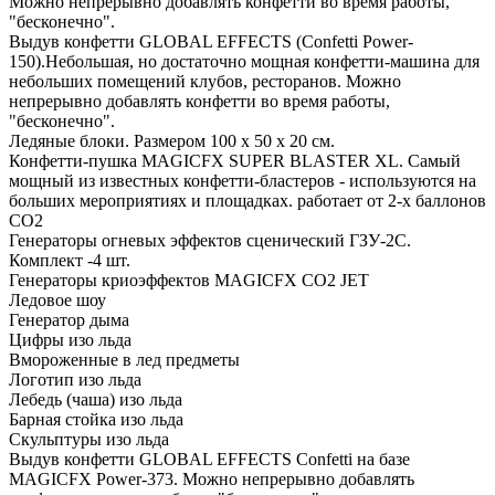
Можно непрерывно добавлять конфетти во время работы,
"бесконечно".
Выдув конфетти GLOBAL EFFECTS (Confetti Power-
150).Небольшая, но достаточно мощная конфетти-машина для
небольших помещений клубов, ресторанов. Можно
непрерывно добавлять конфетти во время работы,
"бесконечно".
Ледяные блоки. Размером 100 х 50 х 20 см.
Конфетти-пушка MAGICFX SUPER BLASTER XL. Самый
мощный из известных конфетти-бластеров - используются на
больших мероприятиях и площадках. работает от 2-х баллонов
СО2
Генераторы огневых эффектов сценический ГЗУ-2С.
Комплект -4 шт.
Генераторы криоэффектов MAGICFX CO2 JET
Ледовое шоу
Генератор дыма
Цифры изо льда
Вмороженные в лед предметы
Логотип изо льда
Лебедь (чаша) изо льда
Барная стойка изо льда
Скульптуры изо льда
Выдув конфетти GLOBAL EFFECTS Confetti на базе
MAGICFX Power-373. Можно непрерывно добавлять