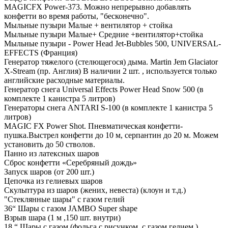
MAGICFX Power-373. Можно непрерывно добавлять
конфетти во время работы, "бесконечно".
Мыльные пузыри Малые + вентилятор + стойка
Мыльные пузыри Малые+ Средние +вентилятор+стойка
Мыльные пузыри - Power Head Jet-Bubbles 500, UNIVERSAL-
EFFECTS (Франция)
Генератор тяжелого (стелющегося) дыма. Martin Jem Glaciator
X-Stream (пр. Англия) В наличии 2 шт. , используется только
английские расходные материалы.
Генератор снега Universal Effects Power Head Snow 500 (в
комплекте 1 канистра 5 литров)
Генераторы снега ANTARI S-100 (в комплекте 1 канистра 5
литров)
MAGIC FX Power Shot. Пневматическая конфетти-
пушка.Выстрел конфетти до 10 м, серпантин до 20 м. Можем
установить до 50 стволов.
Панно из латексных шаров
Сброс конфетти «Серебряный дождь»
Запуск шаров (от 200 шт.)
Цепочка из гелиевых шаров
Скульптура из шаров (жених, невеста) (клоун и т.д.)
"Стеклянные шары" с газом гелий
36“ Шары с газом JAMBO Super shape
Взрыв шара (1 м ,150 шт. внутри)
18 “ Шары с газом (фольга с рисунком, с газом гелием.)