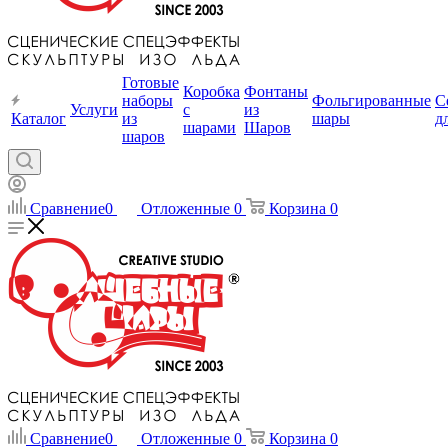
Готовые
Коробка
Фонтаны
наборы
Фольгированные
С
Услуги
с
из
Каталог
из
шары
д
шарами
Шаров
шаров
Сравнение
0
Отложенные
0
Корзина
0
Сравнение
0
Отложенные
0
Корзина
0