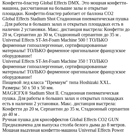
Конфетти-бластер Global Effects DMX. Это мощная конфетти-
машина, рассчитанная на большие залы и открытые
площадки. Конфетти-бластер работает от баллона СО2
Global Effects Stadium Shot Стадионная пневматическая пушка
. Для работы в больших залах и открытых площадках есть в
наличии 2 установки. Макс. дистанция выстрела: Конфетти до
20 м, Серпантин до 30 м, Стадионный серпантин до 35 м .
Universal Effects ST-Jet-Foam Machine 500 ! ТОЛЬКО
фирменные гипоаллергенные, сертифицированные
материалы! ТОЛЬКО фирменное оригинальное французское
оборудование!
Universal Effects ST-Jet-Foam Machine 350 ! ТОЛЬКО
фирменные гипоаллергенные, сертифицированные
материалы! ТОЛЬКО фирменное оригинальное французское
оборудование!
Пищевой лед класса "Премиум" типа Hoshizaki XXL.
Размеры: 50 х 50 х 50 мм.
MAGICFX® Stadium Shot II. Стадионная пневматическая
пушка. Для работы в больших залах и открытых площадках
есть в наличии 2 установки. Макс. дистанция выстрела:
Конфетти до 20 м, Серпантин до 35 м, Стадионный серпантин
до 40 м .
Ручная пушка для криоэффектов Global Effects CO2 GUN
Предназначена для выпуска столба белого дыма до 8 метров.
Мощная выдувная конфетти-машина Universal Effects Power