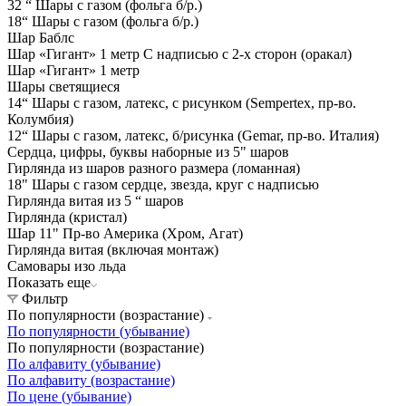
32 “ Шары с газом (фольга б/р.)
18“ Шары с газом (фольга б/р.)
Шар Баблс
Шар «Гигант» 1 метр С надписью с 2-х сторон (оракал)
Шар «Гигант» 1 метр
Шары светящиеся
14“ Шары с газом, латекс, с рисунком (Sempertex, пр-во.
Колумбия)
12“ Шары с газом, латекс, б/рисунка (Gemar, пр-во. Италия)
Сердца, цифры, буквы наборные из 5" шаров
Гирлянда из шаров разного размера (ломанная)
18" Шары с газом сердце, звезда, круг с надписью
Гирлянда витая из 5 “ шаров
Гирлянда (кристал)
Шар 11" Пр-во Америка (Хром, Агат)
Гирлянда витая (включая монтаж)
Самовары изо льда
Показать еще
Фильтр
По популярности (возрастание)
По популярности (убывание)
По популярности (возрастание)
По алфавиту (убывание)
По алфавиту (возрастание)
По цене (убывание)