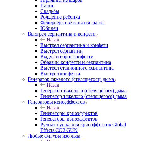
Панно
Свадьбы
Рождение ребенка
Фейерверк светящихся шаров
Юбилеи
Выстрел серпантина и конфети
Назад
Выстрел серпантина и конфети
Выстрел серпантин
Выдув и сброс конфетти
Образцы конфетти и серпантина
Выстрел стадионного серпантина
Выстрел конфетти
Генератор тяжелого (стелящегося) дыма
Назад
Генератор тяжелого (стелящегося) дыма
Генератор тяжелого (стелящегося) дыма
Генераторы криоэффектов
Назад
Генераторы криоэффектов
Генераторы криоэффектов
Ручная пушка для криоэффектов Global
Effects CO2 GUN
Любые фигуры изо льда