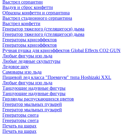
Выстрел серпантин
Выдув и сброс конфетти
Образцы конфетти и серпантина
Выстрел стадионного серпантина
Выстрел конфетти
Генератор тяжелого (стелящегося) дыма
Генератор тяжелого (стелящегося) дыма
Генераторы криоэффектов
Генераторы криоэффектов
Ручная пушка для криоэффектов Global Effects CO2 GUN
Любые фигуры изо льда
Любые ледяные скульптуры
Ледовое шоу
Самовары изо льда
Пищевой лед класса "Премиум" типа Hoshizaki XXL
Любые фигуры изо льда
Танцующие надувные фигуры
Танцующие надувные фигуры
Гирлянды распускающихся цветов
Генератор мыльных пузырей
Генератор мыльных пузырей
Генераторы снега
Генераторы снега
Печать на шарах
Печать на шарах