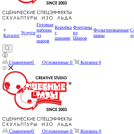
Готовые
Коробка
Фонтаны
наборы
Фольгированные
С
Услуги
с
из
Каталог
из
шары
д
шарами
Шаров
шаров
Сравнение
0
Отложенные
0
Корзина
0
Сравнение
0
Отложенные
0
Корзина
0