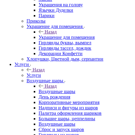
Украшения на голову
Язычки Дуделки
Парики
Приколы
Украшение для помещения
Назад
Украшение для помещения
Гирлянды буквы, вымпел
Гирлянды тассел, дождик
Декорации Конфетти
Хлопушки, Цветной дым, серпантин
Услуги
Назад
Услуги
Воздушные шары
Назад
Воздушные шары
День рождения
Корпоративные мероприятия
Надписи и фигуры из шаров
Палитра оформления шариков
Большие шары, цеппелины
Воздушные шары
Сброс и запуск шаров
Гирлянды из шаров