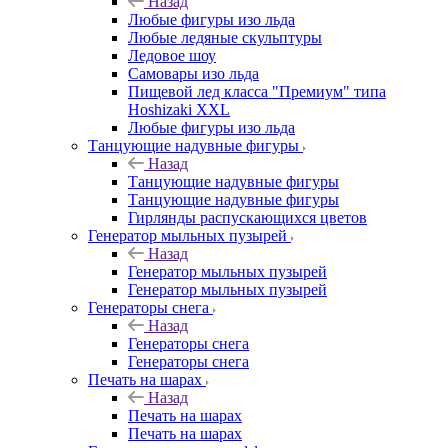
Назад
Любые фигуры изо льда
Любые ледяные скульптуры
Ледовое шоу
Самовары изо льда
Пищевой лед класса "Премиум" типа
Hoshizaki XXL
Любые фигуры изо льда
Танцующие надувные фигуры
Назад
Танцующие надувные фигуры
Танцующие надувные фигуры
Гирлянды распускающихся цветов
Генератор мыльных пузырей
Назад
Генератор мыльных пузырей
Генератор мыльных пузырей
Генераторы снега
Назад
Генераторы снега
Генераторы снега
Печать на шарах
Назад
Печать на шарах
Печать на шарах