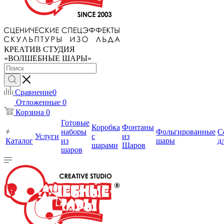
КРЕАТИВ СТУДИЯ
«ВОЛШЕБНЫЕ ШАРЫ»
Сравнение
0
Отложенные
0
Корзина
0
Готовые
Коробка
Фонтаны
наборы
Фольгированные
С
Услуги
с
из
Каталог
из
шары
д
шарами
Шаров
шаров