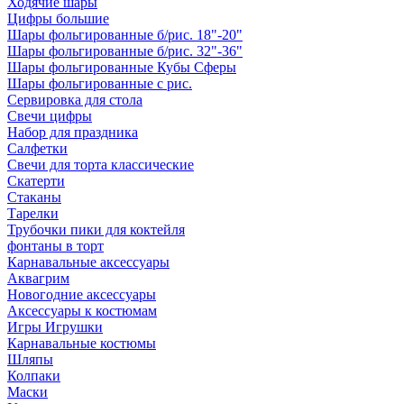
Ходячие шары
Цифры большие
Шары фольгированные б/рис. 18"-20"
Шары фольгированные б/рис. 32"-36"
Шары фольгированные Кубы Сферы
Шары фольгированные с рис.
Сервировка для стола
Свечи цифры
Набор для праздника
Салфетки
Свечи для торта классические
Скатерти
Стаканы
Тарелки
Трубочки пики для коктейля
фонтаны в торт
Карнавальные аксессуары
Аквагрим
Новогодние аксессуары
Аксессуары к костюмам
Игры Игрушки
Карнавальные костюмы
Шляпы
Колпаки
Маски