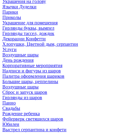
Украшения на голову
Язычки Дуделки
Парики
Приколы
Украшение для помещения
Гирлянды буквы, вымпел
Гирлянды тассел, дождик
Декорации Конфетти
Хлопушки, Цветной дым, серпантин
Услуги
Воздушные шары
День рождения
Корпоративные мероприятия
Надписи и фигуры из шаров
Палитра оформления шариков
Большие шары, цеппелины
Воздушные шары
Сброс и запуск шаров
Гирлянды из шаров
Панно
Свадьбы
Рождение ребенка
Фейерверк светящихся шаров
Юбилеи
Выстрел серпантина и конфети