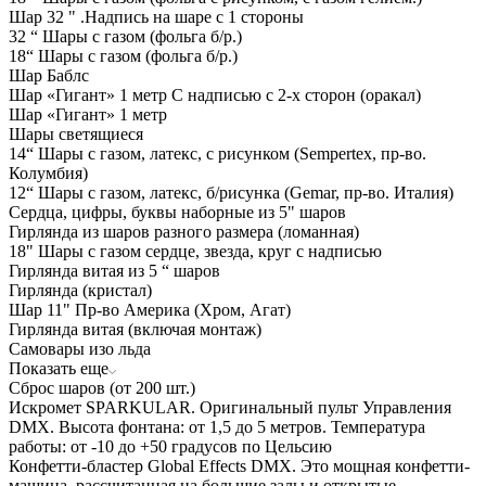
Шар 32 " .Надпись на шаре с 1 стороны
32 “ Шары с газом (фольга б/р.)
18“ Шары с газом (фольга б/р.)
Шар Баблс
Шар «Гигант» 1 метр С надписью с 2-х сторон (оракал)
Шар «Гигант» 1 метр
Шары светящиеся
14“ Шары с газом, латекс, с рисунком (Sempertex, пр-во.
Колумбия)
12“ Шары с газом, латекс, б/рисунка (Gemar, пр-во. Италия)
Сердца, цифры, буквы наборные из 5" шаров
Гирлянда из шаров разного размера (ломанная)
18" Шары с газом сердце, звезда, круг с надписью
Гирлянда витая из 5 “ шаров
Гирлянда (кристал)
Шар 11" Пр-во Америка (Хром, Агат)
Гирлянда витая (включая монтаж)
Самовары изо льда
Показать еще
Сброс шаров (от 200 шт.)
Искромет SPARKULAR. Оригинальный пульт Управления
DMX. Высота фонтана: от 1,5 до 5 метров. Температура
работы: от -10 до +50 градусов по Цельсию
Конфетти-бластер Global Effects DMX. Это мощная конфетти-
машина, рассчитанная на большие залы и открытые