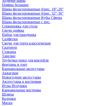
Ходячие шары
Цифры большие
Шары фольгированные б/рис. 18"-20"
Шары фольгированные б/рис. 32"-36"
Шары фольгированные Кубы Сферы
Шары фольгированные с рис.
Сервировка для стола
Свечи цифры
Набор для праздника
Салфетки
Свечи для торта классические
Скатерти
Стаканы
Тарелки
Трубочки пики для коктейля
фонтаны в торт
Карнавальные аксессуары
Аквагрим
Новогодние аксессуары
Аксессуары к костюмам
Игры Игрушки
Карнавальные костюмы
Шляпы
Колпаки
Маски