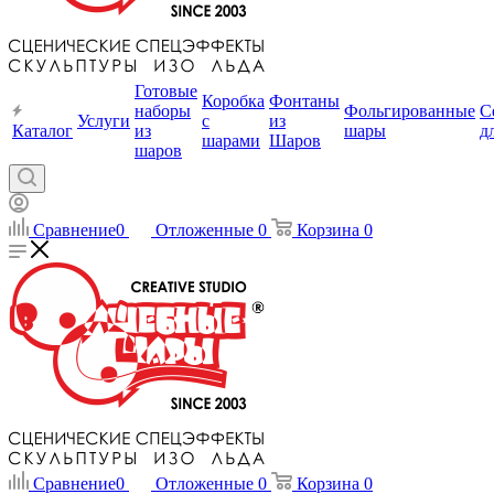
Готовые
Коробка
Фонтаны
наборы
Фольгированные
С
Услуги
с
из
Каталог
из
шары
д
шарами
Шаров
шаров
Сравнение
0
Отложенные
0
Корзина
0
Сравнение
0
Отложенные
0
Корзина
0