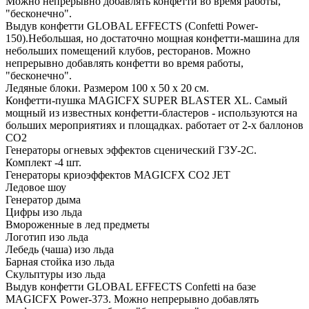
Можно непрерывно добавлять конфетти во время работы,
"бесконечно".
Выдув конфетти GLOBAL EFFECTS (Confetti Power-
150).Небольшая, но достаточно мощная конфетти-машина для
небольших помещений клубов, ресторанов. Можно
непрерывно добавлять конфетти во время работы,
"бесконечно".
Ледяные блоки. Размером 100 х 50 х 20 см.
Конфетти-пушка MAGICFX SUPER BLASTER XL. Самый
мощный из известных конфетти-бластеров - используются на
больших мероприятиях и площадках. работает от 2-х баллонов
СО2
Генераторы огневых эффектов сценический ГЗУ-2С.
Комплект -4 шт.
Генераторы криоэффектов MAGICFX CO2 JET
Ледовое шоу
Генератор дыма
Цифры изо льда
Вмороженные в лед предметы
Логотип изо льда
Лебедь (чаша) изо льда
Барная стойка изо льда
Скульптуры изо льда
Выдув конфетти GLOBAL EFFECTS Confetti на базе
MAGICFX Power-373. Можно непрерывно добавлять