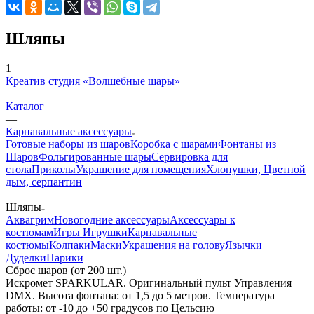
Шляпы
1
Креатив студия «Волшебные шары»
—
Каталог
—
Карнавальные аксессуары
Готовые наборы из шаров
Коробка с шарами
Фонтаны из
Шаров
Фольгированные шары
Сервировка для
стола
Приколы
Украшение для помещения
Хлопушки, Цветной
дым, серпантин
—
Шляпы
Аквагрим
Новогодние аксессуары
Аксессуары к
костюмам
Игры Игрушки
Карнавальные
костюмы
Колпаки
Маски
Украшения на голову
Язычки
Дуделки
Парики
Сброс шаров (от 200 шт.)
Искромет SPARKULAR. Оригинальный пульт Управления
DMX. Высота фонтана: от 1,5 до 5 метров. Температура
работы: от -10 до +50 градусов по Цельсию