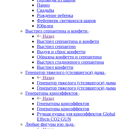
Панно
Свадьбы
Рождение ребенка
Фейерверк светящихся шаров
Юбилеи
Выстрел серпантина и конфети
Назад
Выстрел серпантина и конфети
Выстрел серпантин
Выдув и сброс конфетти
Образцы конфетти и серпантина
Выстрел стадионного серпантина
Выстрел конфетти
Генератор тяжелого (стелящегося) дыма
Назад
Генератор тяжелого (стелящегося) дыма
Генератор тяжелого (стелящегося) дыма
Генераторы криоэффектов
Назад
Генераторы криоэффектов
Генераторы криоэффектов
Ручная пушка для криоэффектов Global
Effects CO2 GUN
Любые фигуры изо льда