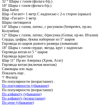
32 “ Шары с газом (фольга б/р.)
18“ Шары с газом (фольга б/р.)
Шар Баблс
Шар «Гигант» 1 метр С надписью с 2-х сторон (оракал)
Шар «Гигант» 1 метр
Шары светящиеся
14“ Шары с газом, латекс, с рисунком (Sempertex, пр-во.
Колумбия)
12“ Шары с газом, латекс, б/рисунка (Gemar, пр-во. Италия)
Сердца, цифры, буквы наборные из 5" шаров
Гирлянда из шаров разного размера (ломанная)
18" Шары с газом сердце, звезда, круг с надписью
Гирлянда витая из 5 “ шаров
Гирлянда (кристал)
Шар 11" Пр-во Америка (Хром, Агат)
Гирлянда витая (включая монтаж)
Самовары изо льда
Показать еще
Фильтр
По популярности (возрастание)
По популярности (убывание)
По популярности (возрастание)
По алфавиту (убывание)
По алфавиту (возрастание)
По цене (убывание)