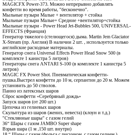
MAGICFX Power-373. Можно непрерывно добавлять
конфетти во время работы, "бесконечно".
Мыльные пузыри Малые + вентилятор + стойка
Мыльные пузыри Малые+ Средние +вентилятор+стойка
Мыльные пузыри - Power Head Jet-Bubbles 500, UNIVERSAL-
EFFECTS (Франция)
Генератор тяжелого (стелющегося) дыма. Martin Jem Glaciator
X-Stream (пр. Англия) В наличии 2 шт. , используется только
английские расходные материалы.
Генератор снега Universal Effects Power Head Snow 500 (в
комплекте 1 канистра 5 литров)
Генераторы снега ANTARI S-100 (в комплекте 1 канистра 5
литров)
MAGIC FX Power Shot. Пневматическая конфетти-
пушка.Выстрел конфетти до 10 м, серпантин до 20 м. Можем
установить до 50 стволов.
Панно из латексных шаров
Сброс конфетти «Серебряный дождь»
Запуск шаров (от 200 шт.)
Цепочка из гелиевых шаров
Скульптура из шаров (жених, невеста) (клоун и т.д.)
"Стеклянные шары" с газом гелий
36“ Шары с газом JAMBO Super shape
Взрыв шара (1 м ,150 шт. внутри)
18 “ Шары с газом (фольга с рисунком, с газом гелием.)