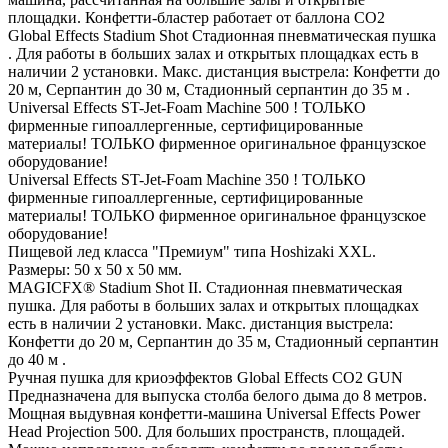
площадки. Конфетти-бластер работает от баллона СО2
Global Effects Stadium Shot Стадионная пневматическая пушка
. Для работы в больших залах и открытых площадках есть в
наличии 2 установки. Макс. дистанция выстрела: Конфетти до
20 м, Серпантин до 30 м, Стадионный серпантин до 35 м .
Universal Effects ST-Jet-Foam Machine 500 ! ТОЛЬКО
фирменные гипоаллергенные, сертифицированные
материалы! ТОЛЬКО фирменное оригинальное французское
оборудование!
Universal Effects ST-Jet-Foam Machine 350 ! ТОЛЬКО
фирменные гипоаллергенные, сертифицированные
материалы! ТОЛЬКО фирменное оригинальное французское
оборудование!
Пищевой лед класса "Премиум" типа Hoshizaki XXL.
Размеры: 50 х 50 х 50 мм.
MAGICFX® Stadium Shot II. Стадионная пневматическая
пушка. Для работы в больших залах и открытых площадках
есть в наличии 2 установки. Макс. дистанция выстрела:
Конфетти до 20 м, Серпантин до 35 м, Стадионный серпантин
до 40 м .
Ручная пушка для криоэффектов Global Effects CO2 GUN
Предназначена для выпуска столба белого дыма до 8 метров.
Мощная выдувная конфетти-машина Universal Effects Power
Head Projection 500. Для больших пространств, площадей.