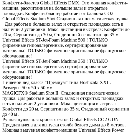
Конфетти-бластер Global Effects DMX. Это мощная конфетти-
машина, рассчитанная на большие залы и открытые
площадки. Конфетти-бластер работает от баллона СО2
Global Effects Stadium Shot Стадионная пневматическая пушка
. Для работы в больших залах и открытых площадках есть в
наличии 2 установки. Макс. дистанция выстрела: Конфетти до
20 м, Серпантин до 30 м, Стадионный серпантин до 35 м .
Universal Effects ST-Jet-Foam Machine 500 ! ТОЛЬКО
фирменные гипоаллергенные, сертифицированные
материалы! ТОЛЬКО фирменное оригинальное французское
оборудование!
Universal Effects ST-Jet-Foam Machine 350 ! ТОЛЬКО
фирменные гипоаллергенные, сертифицированные
материалы! ТОЛЬКО фирменное оригинальное французское
оборудование!
Пищевой лед класса "Премиум" типа Hoshizaki XXL.
Размеры: 50 х 50 х 50 мм.
MAGICFX® Stadium Shot II. Стадионная пневматическая
пушка. Для работы в больших залах и открытых площадках
есть в наличии 2 установки. Макс. дистанция выстрела:
Конфетти до 20 м, Серпантин до 35 м, Стадионный серпантин
до 40 м .
Ручная пушка для криоэффектов Global Effects CO2 GUN
Предназначена для выпуска столба белого дыма до 8 метров.
Мощная выдувная конфетти-машина Universal Effects Power