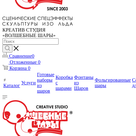
КРЕАТИВ СТУДИЯ
«ВОЛШЕБНЫЕ ШАРЫ»
Сравнение
0
Отложенные
0
Корзина
0
Готовые
Коробка
Фонтаны
наборы
Фольгированные
С
Услуги
с
из
Каталог
из
шары
д
шарами
Шаров
шаров