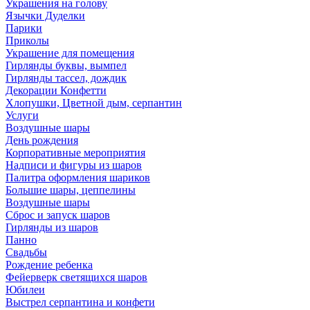
Украшения на голову
Язычки Дуделки
Парики
Приколы
Украшение для помещения
Гирлянды буквы, вымпел
Гирлянды тассел, дождик
Декорации Конфетти
Хлопушки, Цветной дым, серпантин
Услуги
Воздушные шары
День рождения
Корпоративные мероприятия
Надписи и фигуры из шаров
Палитра оформления шариков
Большие шары, цеппелины
Воздушные шары
Сброс и запуск шаров
Гирлянды из шаров
Панно
Свадьбы
Рождение ребенка
Фейерверк светящихся шаров
Юбилеи
Выстрел серпантина и конфети