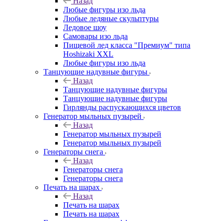
Назад
Любые фигуры изо льда
Любые ледяные скульптуры
Ледовое шоу
Самовары изо льда
Пищевой лед класса "Премиум" типа
Hoshizaki XXL
Любые фигуры изо льда
Танцующие надувные фигуры
Назад
Танцующие надувные фигуры
Танцующие надувные фигуры
Гирлянды распускающихся цветов
Генератор мыльных пузырей
Назад
Генератор мыльных пузырей
Генератор мыльных пузырей
Генераторы снега
Назад
Генераторы снега
Генераторы снега
Печать на шарах
Назад
Печать на шарах
Печать на шарах