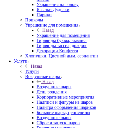
Украшения на голову
Язычки Дуделки
Парики
Приколы
Украшение для помещения
Назад
Украшение для помещения
Гирлянды буквы, вымпел
Гирлянды тассел, дождик
Декорации Конфетти
Хлопушки, Цветной дым, серпантин
Услуги
Назад
Услуги
Воздушные шары
Назад
Воздушные шары
День рождения
Корпоративные мероприятия
Надписи и фигуры из шаров
Палитра оформления шариков
Большие шары, цеппелины
Воздушные шары
Сброс и запуск шаров
Гирлянды из шаров