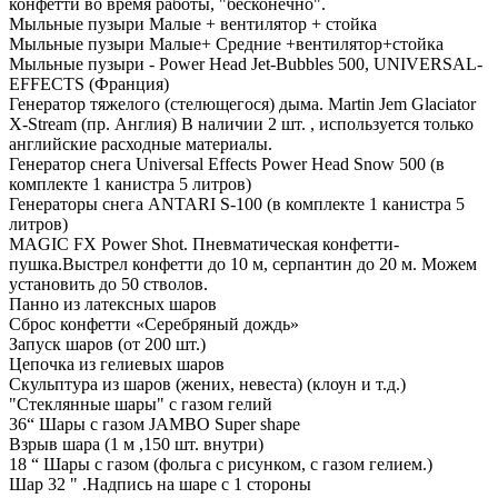
конфетти во время работы, "бесконечно".
Мыльные пузыри Малые + вентилятор + стойка
Мыльные пузыри Малые+ Средние +вентилятор+стойка
Мыльные пузыри - Power Head Jet-Bubbles 500, UNIVERSAL-
EFFECTS (Франция)
Генератор тяжелого (стелющегося) дыма. Martin Jem Glaciator
X-Stream (пр. Англия) В наличии 2 шт. , используется только
английские расходные материалы.
Генератор снега Universal Effects Power Head Snow 500 (в
комплекте 1 канистра 5 литров)
Генераторы снега ANTARI S-100 (в комплекте 1 канистра 5
литров)
MAGIC FX Power Shot. Пневматическая конфетти-
пушка.Выстрел конфетти до 10 м, серпантин до 20 м. Можем
установить до 50 стволов.
Панно из латексных шаров
Сброс конфетти «Серебряный дождь»
Запуск шаров (от 200 шт.)
Цепочка из гелиевых шаров
Скульптура из шаров (жених, невеста) (клоун и т.д.)
"Стеклянные шары" с газом гелий
36“ Шары с газом JAMBO Super shape
Взрыв шара (1 м ,150 шт. внутри)
18 “ Шары с газом (фольга с рисунком, с газом гелием.)
Шар 32 " .Надпись на шаре с 1 стороны