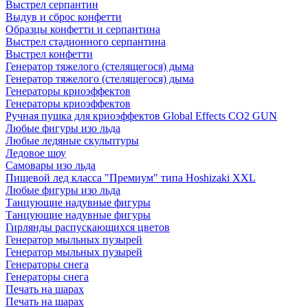
Выстрел серпантин
Выдув и сброс конфетти
Образцы конфетти и серпантина
Выстрел стадионного серпантина
Выстрел конфетти
Генератор тяжелого (стелящегося) дыма
Генератор тяжелого (стелящегося) дыма
Генераторы криоэффектов
Генераторы криоэффектов
Ручная пушка для криоэффектов Global Effects CO2 GUN
Любые фигуры изо льда
Любые ледяные скульптуры
Ледовое шоу
Самовары изо льда
Пищевой лед класса "Премиум" типа Hoshizaki XXL
Любые фигуры изо льда
Танцующие надувные фигуры
Танцующие надувные фигуры
Гирлянды распускающихся цветов
Генератор мыльных пузырей
Генератор мыльных пузырей
Генераторы снега
Генераторы снега
Печать на шарах
Печать на шарах