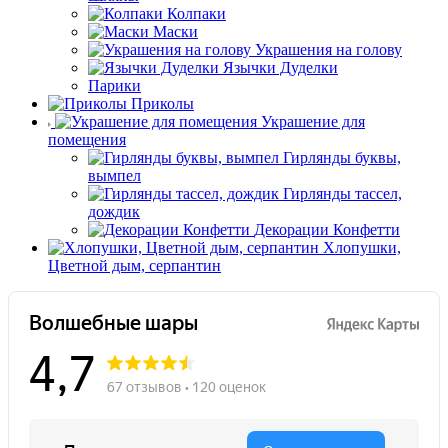
Колпаки
Маски
Украшения на голову
Язычки Дуделки
Парики
Приколы
Украшение для
помещения
Гирлянды буквы,
вымпел
Гирлянды тассел,
дождик
Декорации Конфетти
Хлопушки,
Цветной дым, серпантин