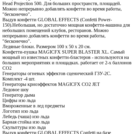
Head Projection 500. Для больших пространств, площадей.
Можно непрерывно добавлять конфетти во время работы,
"бесконечно".
Выдув конфетти GLOBAL EFFECTS (Confetti Power-
150).Небольшая, но достаточно мощная конфетти-машина для
небольших помещений клубов, ресторанов. Можно
непрерывно добавлять конфетти во время работы,
"бесконечно".
Ледяные блоки. Размером 100 х 50 х 20 см.
Конфетти-пушка MAGICFX SUPER BLASTER XL. Самый
мощный из известных конфетти-бластеров - используются на
больших мероприятиях и площадках. работает от 2-х баллонов
СО2
Генераторы огневых эффектов сценический ГЗУ-2С.
Комплект -4 шт.
Генераторы криоэффектов MAGICFX CO2 JET
Ледовое шоу
Генератор дыма
Цифры изо льда
Вмороженные в лед предметы
Логотип изо льда
Лебедь (чаша) изо льда
Барная стойка изо льда
Скульптуры изо льда
Выдув конфетти GLOBAL EFFECTS Confetti на базе