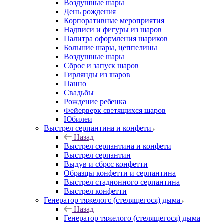
Воздушные шары
День рождения
Корпоративные мероприятия
Надписи и фигуры из шаров
Палитра оформления шариков
Большие шары, цеппелины
Воздушные шары
Сброс и запуск шаров
Гирлянды из шаров
Панно
Свадьбы
Рождение ребенка
Фейерверк светящихся шаров
Юбилеи
Выстрел серпантина и конфети
Назад
Выстрел серпантина и конфети
Выстрел серпантин
Выдув и сброс конфетти
Образцы конфетти и серпантина
Выстрел стадионного серпантина
Выстрел конфетти
Генератор тяжелого (стелящегося) дыма
Назад
Генератор тяжелого (стелящегося) дыма