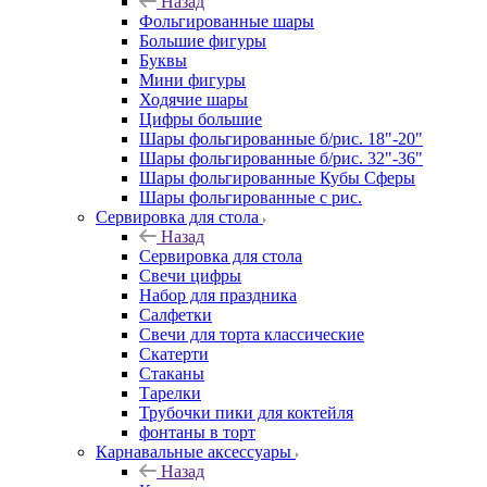
Назад
Фольгированные шары
Большие фигуры
Буквы
Мини фигуры
Ходячие шары
Цифры большие
Шары фольгированные б/рис. 18"-20"
Шары фольгированные б/рис. 32"-36"
Шары фольгированные Кубы Сферы
Шары фольгированные с рис.
Сервировка для стола
Назад
Сервировка для стола
Свечи цифры
Набор для праздника
Салфетки
Свечи для торта классические
Скатерти
Стаканы
Тарелки
Трубочки пики для коктейля
фонтаны в торт
Карнавальные аксессуары
Назад