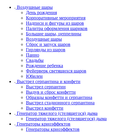
Воздушные шары
День рождения
Корпоративные мероприятия
Надписи и фигуры из шаров
Палитра оформления шариков
Большие шары, цеппелины
Воздушные шары
Сброс и запуск шаров
Гирлянды из шаров
Панно
Свадьбы
Рождение ребенка
Фейерверк светящихся шаров
Юбилеи
Выстрел серпантина и конфети
Выстрел серпантин
Выдув и сброс конфетти
Образцы конфетти и серпантина
Выстрел стадионного серпантина
Выстрел конфетти
Генератор тяжелого (стелящегося) дыма
Генератор тяжелого (стелящегося) дыма
Генераторы криоэффектов
Генераторы криоэффектов