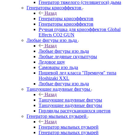
Генератор тяжелого (стелящегося) дыма
Генераторы криоэффектов
Назад
Генераторы криоэффектов
Генераторы криоэффектов
Ручная пушка для криоэффектов Global
Effects CO2 GUN
Любые фигуры изо льда
Назад
Любые фигуры изо льда
Любые ледяные скульптуры
Ледовое шоу
Самовары изо льда
Пищевой лед класса "Премиум" типа
Hoshizaki XXL
Любые фигуры изо льда
Танцующие надувные фигуры
Назад
Танцующие надувные фигуры
Танцующие надувные фигуры
Гирлянды распускающихся цветов
Генератор мыльных пузырей
Назад
Генератор мыльных пузырей
Генератор мыльных пузырей