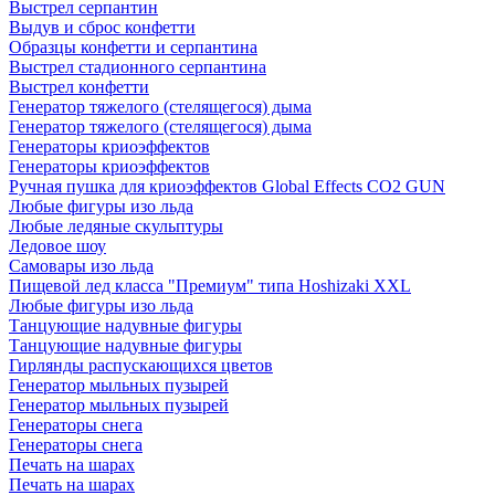
Выстрел серпантин
Выдув и сброс конфетти
Образцы конфетти и серпантина
Выстрел стадионного серпантина
Выстрел конфетти
Генератор тяжелого (стелящегося) дыма
Генератор тяжелого (стелящегося) дыма
Генераторы криоэффектов
Генераторы криоэффектов
Ручная пушка для криоэффектов Global Effects CO2 GUN
Любые фигуры изо льда
Любые ледяные скульптуры
Ледовое шоу
Самовары изо льда
Пищевой лед класса "Премиум" типа Hoshizaki XXL
Любые фигуры изо льда
Танцующие надувные фигуры
Танцующие надувные фигуры
Гирлянды распускающихся цветов
Генератор мыльных пузырей
Генератор мыльных пузырей
Генераторы снега
Генераторы снега
Печать на шарах
Печать на шарах