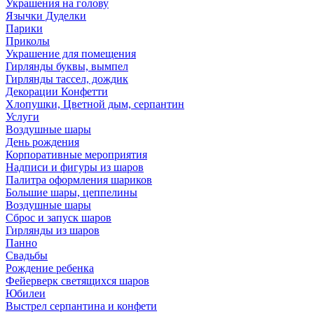
Украшения на голову
Язычки Дуделки
Парики
Приколы
Украшение для помещения
Гирлянды буквы, вымпел
Гирлянды тассел, дождик
Декорации Конфетти
Хлопушки, Цветной дым, серпантин
Услуги
Воздушные шары
День рождения
Корпоративные мероприятия
Надписи и фигуры из шаров
Палитра оформления шариков
Большие шары, цеппелины
Воздушные шары
Сброс и запуск шаров
Гирлянды из шаров
Панно
Свадьбы
Рождение ребенка
Фейерверк светящихся шаров
Юбилеи
Выстрел серпантина и конфети