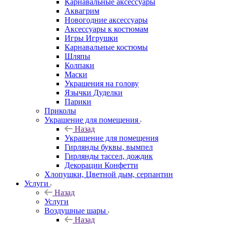
Карнавальные аксессуары
Аквагрим
Новогодние аксессуары
Аксессуары к костюмам
Игры Игрушки
Карнавальные костюмы
Шляпы
Колпаки
Маски
Украшения на голову
Язычки Дуделки
Парики
Приколы
Украшение для помещения
Назад
Украшение для помещения
Гирлянды буквы, вымпел
Гирлянды тассел, дождик
Декорации Конфетти
Хлопушки, Цветной дым, серпантин
Услуги
Назад
Услуги
Воздушные шары
Назад