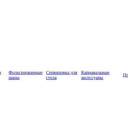
з
Фольгированные
Сервировка для
Карнавальные
Пр
шары
стола
аксессуары