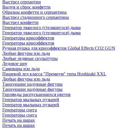
Выстрел серпантин
Выдув и сброс конфетти
Образцы конфетти и серпантина
Выстрел стадионного серпантина
Выстрел конфетти
Генератор тяжелого (стелящегося) дыма
Генератор тяжелого (стелящегося) дыма
Генераторы криоэффектов
Генераторы криоэффектов
Ручная пушка для криоэффектов Global Effects CO2 GUN
Любые фигуры изо льда
Любые ледяные скульптуры
Ледовое шоу
Самовары изо льда
Пищевой лед класса "Премиум" типа Hoshizaki XXL
Любые фигуры изо льда
Танцующие надувные фигуры
Танцующие надувные фигуры
Гирлянды распускающихся цветов
Генератор мыльных пузырей
Генератор мыльных пузырей
Генераторы снега
Генераторы снега
Печать на шарах
Печать на шарах