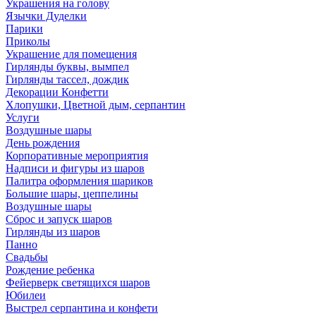
Украшения на голову
Язычки Дуделки
Парики
Приколы
Украшение для помещения
Гирлянды буквы, вымпел
Гирлянды тассел, дождик
Декорации Конфетти
Хлопушки, Цветной дым, серпантин
Услуги
Воздушные шары
День рождения
Корпоративные мероприятия
Надписи и фигуры из шаров
Палитра оформления шариков
Большие шары, цеппелины
Воздушные шары
Сброс и запуск шаров
Гирлянды из шаров
Панно
Свадьбы
Рождение ребенка
Фейерверк светящихся шаров
Юбилеи
Выстрел серпантина и конфети