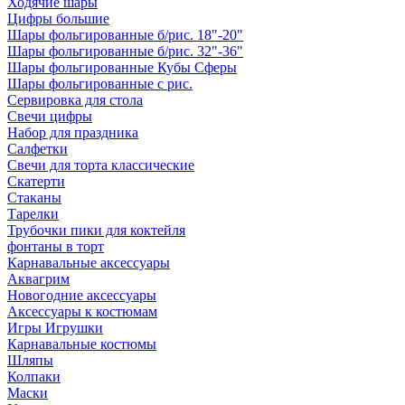
Ходячие шары
Цифры большие
Шары фольгированные б/рис. 18"-20"
Шары фольгированные б/рис. 32"-36"
Шары фольгированные Кубы Сферы
Шары фольгированные с рис.
Сервировка для стола
Свечи цифры
Набор для праздника
Салфетки
Свечи для торта классические
Скатерти
Стаканы
Тарелки
Трубочки пики для коктейля
фонтаны в торт
Карнавальные аксессуары
Аквагрим
Новогодние аксессуары
Аксессуары к костюмам
Игры Игрушки
Карнавальные костюмы
Шляпы
Колпаки
Маски