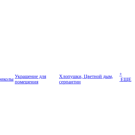
+
Украшение для
Хлопушки, Цветной дым,
иколы
ЕЩЕ
помещения
серпантин