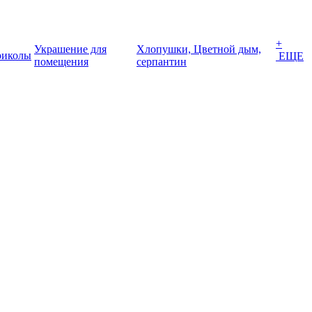
+
Украшение для
Хлопушки, Цветной дым,
иколы
ЕЩЕ
помещения
серпантин