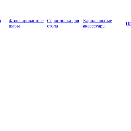
з
Фольгированные
Сервировка для
Карнавальные
Пр
шары
стола
аксессуары