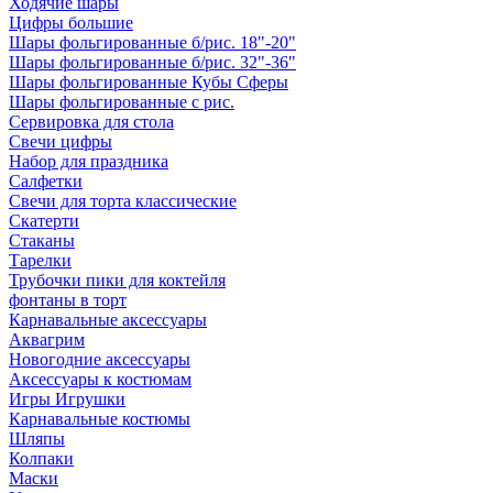
Ходячие шары
Цифры большие
Шары фольгированные б/рис. 18"-20"
Шары фольгированные б/рис. 32"-36"
Шары фольгированные Кубы Сферы
Шары фольгированные с рис.
Сервировка для стола
Свечи цифры
Набор для праздника
Салфетки
Свечи для торта классические
Скатерти
Стаканы
Тарелки
Трубочки пики для коктейля
фонтаны в торт
Карнавальные аксессуары
Аквагрим
Новогодние аксессуары
Аксессуары к костюмам
Игры Игрушки
Карнавальные костюмы
Шляпы
Колпаки
Маски