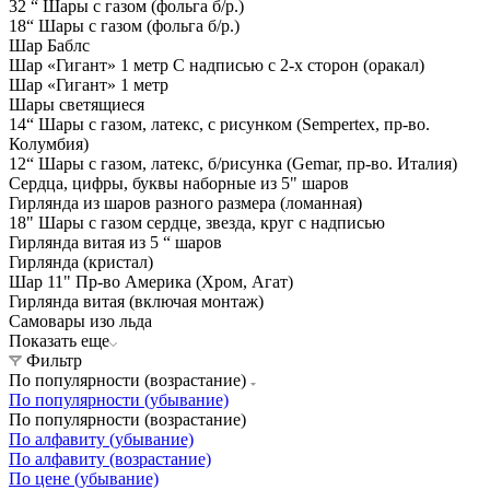
32 “ Шары с газом (фольга б/р.)
18“ Шары с газом (фольга б/р.)
Шар Баблс
Шар «Гигант» 1 метр С надписью с 2-х сторон (оракал)
Шар «Гигант» 1 метр
Шары светящиеся
14“ Шары с газом, латекс, с рисунком (Sempertex, пр-во.
Колумбия)
12“ Шары с газом, латекс, б/рисунка (Gemar, пр-во. Италия)
Сердца, цифры, буквы наборные из 5" шаров
Гирлянда из шаров разного размера (ломанная)
18" Шары с газом сердце, звезда, круг с надписью
Гирлянда витая из 5 “ шаров
Гирлянда (кристал)
Шар 11" Пр-во Америка (Хром, Агат)
Гирлянда витая (включая монтаж)
Самовары изо льда
Показать еще
Фильтр
По популярности (возрастание)
По популярности (убывание)
По популярности (возрастание)
По алфавиту (убывание)
По алфавиту (возрастание)
По цене (убывание)