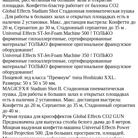
площадки. Конфетти-бластер работает от баллона СО2
Global Effects Stadium Shot Стадионная пневматическая пушка
. Для работы в больших залах и открытых площадках есть в
наличии 2 установки. Макс. дистанция выстрела: Конфетти до
20 м, Серпантин до 30 м, Стадионный серпантин до 35 м .
Universal Effects ST-Jet-Foam Machine 500 ! ТОЛЬКО
фирменные гипоаллергенные, сертифицированные
материалы! ТОЛЬКО фирменное оригинальное французское
оборудование!
Universal Effects ST-Jet-Foam Machine 350 ! ТОЛЬКО
фирменные гипоаллергенные, сертифицированные
материалы! ТОЛЬКО фирменное оригинальное французское
оборудование!
Пищевой лед класса "Премиум" типа Hoshizaki XXL.
Размеры: 50 х 50 х 50 мм.
MAGICFX® Stadium Shot II. Стадионная пневматическая
пушка. Для работы в больших залах и открытых площадках
есть в наличии 2 установки. Макс. дистанция выстрела:
Конфетти до 20 м, Серпантин до 35 м, Стадионный серпантин
до 40 м .
Ручная пушка для криоэффектов Global Effects CO2 GUN
Предназначена для выпуска столба белого дыма до 8 метров.
Мощная выдувная конфетти-машина Universal Effects Power
Head Projection 500. Для больших пространств, площадей.