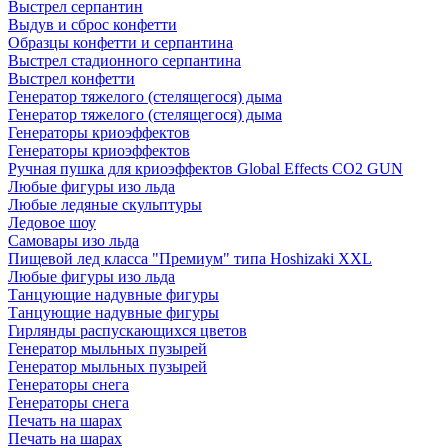
Выстрел серпантин
Выдув и сброс конфетти
Образцы конфетти и серпантина
Выстрел стадионного серпантина
Выстрел конфетти
Генератор тяжелого (стелящегося) дыма
Генератор тяжелого (стелящегося) дыма
Генераторы криоэффектов
Генераторы криоэффектов
Ручная пушка для криоэффектов Global Effects CO2 GUN
Любые фигуры изо льда
Любые ледяные скульптуры
Ледовое шоу
Самовары изо льда
Пищевой лед класса "Премиум" типа Hoshizaki XXL
Любые фигуры изо льда
Танцующие надувные фигуры
Танцующие надувные фигуры
Гирлянды распускающихся цветов
Генератор мыльных пузырей
Генератор мыльных пузырей
Генераторы снега
Генераторы снега
Печать на шарах
Печать на шарах