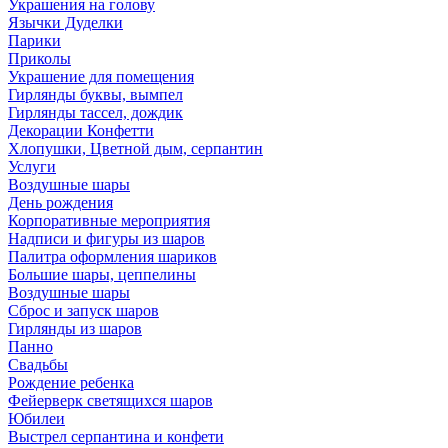
Украшения на голову
Язычки Дуделки
Парики
Приколы
Украшение для помещения
Гирлянды буквы, вымпел
Гирлянды тассел, дождик
Декорации Конфетти
Хлопушки, Цветной дым, серпантин
Услуги
Воздушные шары
День рождения
Корпоративные мероприятия
Надписи и фигуры из шаров
Палитра оформления шариков
Большие шары, цеппелины
Воздушные шары
Сброс и запуск шаров
Гирлянды из шаров
Панно
Свадьбы
Рождение ребенка
Фейерверк светящихся шаров
Юбилеи
Выстрел серпантина и конфети