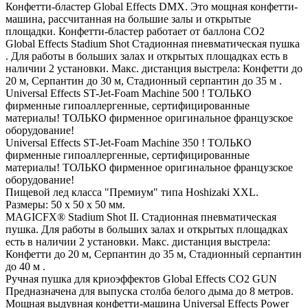
Конфетти-бластер Global Effects DMX. Это мощная конфетти-
машина, рассчитанная на большие залы и открытые
площадки. Конфетти-бластер работает от баллона СО2
Global Effects Stadium Shot Стадионная пневматическая пушка
. Для работы в больших залах и открытых площадках есть в
наличии 2 установки. Макс. дистанция выстрела: Конфетти до
20 м, Серпантин до 30 м, Стадионный серпантин до 35 м .
Universal Effects ST-Jet-Foam Machine 500 ! ТОЛЬКО
фирменные гипоаллергенные, сертифицированные
материалы! ТОЛЬКО фирменное оригинальное французское
оборудование!
Universal Effects ST-Jet-Foam Machine 350 ! ТОЛЬКО
фирменные гипоаллергенные, сертифицированные
материалы! ТОЛЬКО фирменное оригинальное французское
оборудование!
Пищевой лед класса "Премиум" типа Hoshizaki XXL.
Размеры: 50 х 50 х 50 мм.
MAGICFX® Stadium Shot II. Стадионная пневматическая
пушка. Для работы в больших залах и открытых площадках
есть в наличии 2 установки. Макс. дистанция выстрела:
Конфетти до 20 м, Серпантин до 35 м, Стадионный серпантин
до 40 м .
Ручная пушка для криоэффектов Global Effects CO2 GUN
Предназначена для выпуска столба белого дыма до 8 метров.
Мощная выдувная конфетти-машина Universal Effects Power