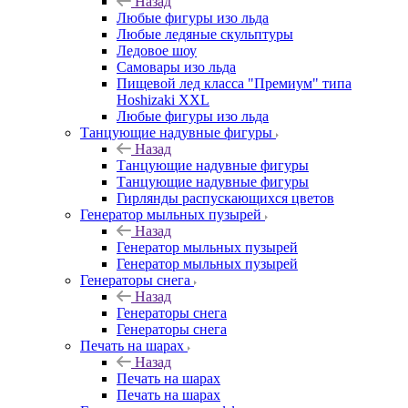
Назад
Любые фигуры изо льда
Любые ледяные скульптуры
Ледовое шоу
Самовары изо льда
Пищевой лед класса "Премиум" типа
Hoshizaki XXL
Любые фигуры изо льда
Танцующие надувные фигуры
Назад
Танцующие надувные фигуры
Танцующие надувные фигуры
Гирлянды распускающихся цветов
Генератор мыльных пузырей
Назад
Генератор мыльных пузырей
Генератор мыльных пузырей
Генераторы снега
Назад
Генераторы снега
Генераторы снега
Печать на шарах
Назад
Печать на шарах
Печать на шарах