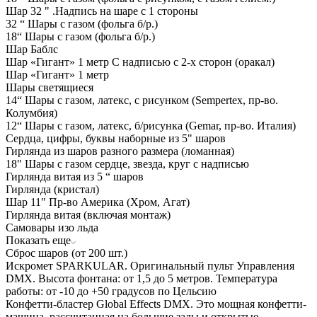
Шар 32 " .Надпись на шаре с 1 стороны
32 “ Шары с газом (фольга б/р.)
18“ Шары с газом (фольга б/р.)
Шар Баблс
Шар «Гигант» 1 метр С надписью с 2-х сторон (оракал)
Шар «Гигант» 1 метр
Шары светящиеся
14“ Шары с газом, латекс, с рисунком (Sempertex, пр-во.
Колумбия)
12“ Шары с газом, латекс, б/рисунка (Gemar, пр-во. Италия)
Сердца, цифры, буквы наборные из 5" шаров
Гирлянда из шаров разного размера (ломанная)
18" Шары с газом сердце, звезда, круг с надписью
Гирлянда витая из 5 “ шаров
Гирлянда (кристал)
Шар 11" Пр-во Америка (Хром, Агат)
Гирлянда витая (включая монтаж)
Самовары изо льда
Показать еще
Сброс шаров (от 200 шт.)
Искромет SPARKULAR. Оригинальный пульт Управления
DMX. Высота фонтана: от 1,5 до 5 метров. Температура
работы: от -10 до +50 градусов по Цельсию
Конфетти-бластер Global Effects DMX. Это мощная конфетти-
машина, рассчитанная на большие залы и открытые