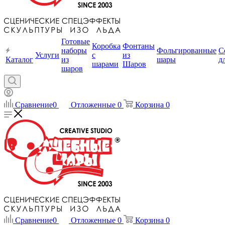
Готовые
Коробка
Фонтаны
наборы
Фольгированные
С
Услуги
с
из
Каталог
из
шары
д
шарами
Шаров
шаров
Сравнение
0
Отложенные
0
Корзина
0
Сравнение
0
Отложенные
0
Корзина
0