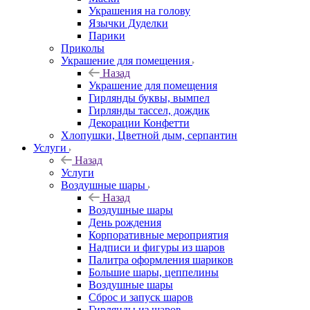
Украшения на голову
Язычки Дуделки
Парики
Приколы
Украшение для помещения
Назад
Украшение для помещения
Гирлянды буквы, вымпел
Гирлянды тассел, дождик
Декорации Конфетти
Хлопушки, Цветной дым, серпантин
Услуги
Назад
Услуги
Воздушные шары
Назад
Воздушные шары
День рождения
Корпоративные мероприятия
Надписи и фигуры из шаров
Палитра оформления шариков
Большие шары, цеппелины
Воздушные шары
Сброс и запуск шаров
Гирлянды из шаров