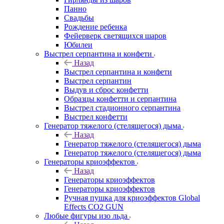
Панно
Свадьбы
Рождение ребенка
Фейерверк светящихся шаров
Юбилеи
Выстрел серпантина и конфети
Назад
Выстрел серпантина и конфети
Выстрел серпантин
Выдув и сброс конфетти
Образцы конфетти и серпантина
Выстрел стадионного серпантина
Выстрел конфетти
Генератор тяжелого (стелящегося) дыма
Назад
Генератор тяжелого (стелящегося) дыма
Генератор тяжелого (стелящегося) дыма
Генераторы криоэффектов
Назад
Генераторы криоэффектов
Генераторы криоэффектов
Ручная пушка для криоэффектов Global
Effects CO2 GUN
Любые фигуры изо льда