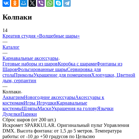
Колпаки
14
Креатив студия «Волшебные шары»
—
Каталог
—
Карнавальные аксессуары
Готовые наборы из шаров
Коробка с шарами
Фонтаны из
Шаров
Фольгированные шары
Сервировка для
стола
Приколы
Украшение для помещения
Хлопушки, Цветной
дым, серпантин
—
Колпаки
Аквагрим
Новогодние аксессуары
Аксессуары к
костюмам
Игры Игрушки
Карнавальные
костюмы
Шляпы
Маски
Украшения на голову
Язычки
Дуделки
Парики
Сброс шаров (от 200 шт.)
Искромет SPARKULAR. Оригинальный пульт Управления
DMX. Высота фонтана: от 1,5 до 5 метров. Температура
работы: от -10 до +50 градусов по Цельсию