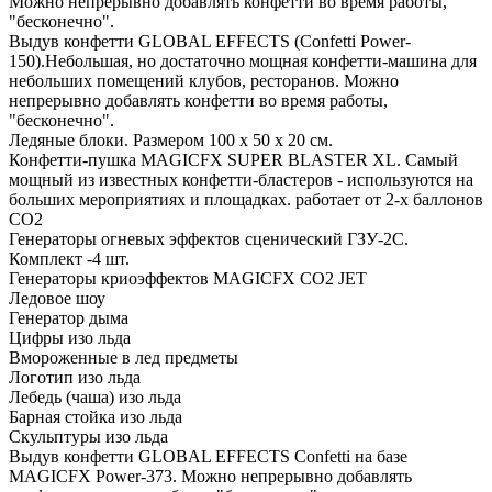
Можно непрерывно добавлять конфетти во время работы,
"бесконечно".
Выдув конфетти GLOBAL EFFECTS (Confetti Power-
150).Небольшая, но достаточно мощная конфетти-машина для
небольших помещений клубов, ресторанов. Можно
непрерывно добавлять конфетти во время работы,
"бесконечно".
Ледяные блоки. Размером 100 х 50 х 20 см.
Конфетти-пушка MAGICFX SUPER BLASTER XL. Самый
мощный из известных конфетти-бластеров - используются на
больших мероприятиях и площадках. работает от 2-х баллонов
СО2
Генераторы огневых эффектов сценический ГЗУ-2С.
Комплект -4 шт.
Генераторы криоэффектов MAGICFX CO2 JET
Ледовое шоу
Генератор дыма
Цифры изо льда
Вмороженные в лед предметы
Логотип изо льда
Лебедь (чаша) изо льда
Барная стойка изо льда
Скульптуры изо льда
Выдув конфетти GLOBAL EFFECTS Confetti на базе
MAGICFX Power-373. Можно непрерывно добавлять