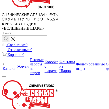
КРЕАТИВ СТУДИЯ
«ВОЛШЕБНЫЕ ШАРЫ»
Сравнение
0
Отложенные
0
Корзина
0
Готовые
Коробка
Фонтаны
наборы
Фольгированные
С
Услуги
с
из
Каталог
из
шары
д
шарами
Шаров
шаров