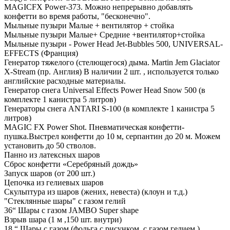
MAGICFX Power-373. Можно непрерывно добавлять
конфетти во время работы, "бесконечно".
Мыльные пузыри Малые + вентилятор + стойка
Мыльные пузыри Малые+ Средние +вентилятор+стойка
Мыльные пузыри - Power Head Jet-Bubbles 500, UNIVERSAL-
EFFECTS (Франция)
Генератор тяжелого (стелющегося) дыма. Martin Jem Glaciator
X-Stream (пр. Англия) В наличии 2 шт. , используется только
английские расходные материалы.
Генератор снега Universal Effects Power Head Snow 500 (в
комплекте 1 канистра 5 литров)
Генераторы снега ANTARI S-100 (в комплекте 1 канистра 5
литров)
MAGIC FX Power Shot. Пневматическая конфетти-
пушка.Выстрел конфетти до 10 м, серпантин до 20 м. Можем
установить до 50 стволов.
Панно из латексных шаров
Сброс конфетти «Серебряный дождь»
Запуск шаров (от 200 шт.)
Цепочка из гелиевых шаров
Скульптура из шаров (жених, невеста) (клоун и т.д.)
"Стеклянные шары" с газом гелий
36“ Шары с газом JAMBO Super shape
Взрыв шара (1 м ,150 шт. внутри)
18 “ Шары с газом (фольга с рисунком, с газом гелием.)