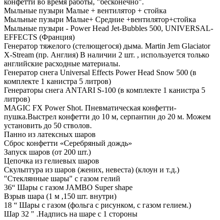
конфетти во время работы, "бесконечно".
Мыльные пузыри Малые + вентилятор + стойка
Мыльные пузыри Малые+ Средние +вентилятор+стойка
Мыльные пузыри - Power Head Jet-Bubbles 500, UNIVERSAL-
EFFECTS (Франция)
Генератор тяжелого (стелющегося) дыма. Martin Jem Glaciator
X-Stream (пр. Англия) В наличии 2 шт. , используется только
английские расходные материалы.
Генератор снега Universal Effects Power Head Snow 500 (в
комплекте 1 канистра 5 литров)
Генераторы снега ANTARI S-100 (в комплекте 1 канистра 5
литров)
MAGIC FX Power Shot. Пневматическая конфетти-
пушка.Выстрел конфетти до 10 м, серпантин до 20 м. Можем
установить до 50 стволов.
Панно из латексных шаров
Сброс конфетти «Серебряный дождь»
Запуск шаров (от 200 шт.)
Цепочка из гелиевых шаров
Скульптура из шаров (жених, невеста) (клоун и т.д.)
"Стеклянные шары" с газом гелий
36“ Шары с газом JAMBO Super shape
Взрыв шара (1 м ,150 шт. внутри)
18 “ Шары с газом (фольга с рисунком, с газом гелием.)
Шар 32 " .Надпись на шаре с 1 стороны