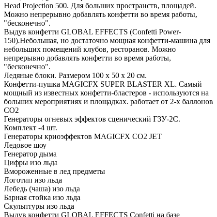
Head Projection 500. Для больших пространств, площадей.
Можно непрерывно добавлять конфетти во время работы,
"бесконечно".
Выдув конфетти GLOBAL EFFECTS (Confetti Power-
150).Небольшая, но достаточно мощная конфетти-машина для
небольших помещений клубов, ресторанов. Можно
непрерывно добавлять конфетти во время работы,
"бесконечно".
Ледяные блоки. Размером 100 х 50 х 20 см.
Конфетти-пушка MAGICFX SUPER BLASTER XL. Самый
мощный из известных конфетти-бластеров - используются на
больших мероприятиях и площадках. работает от 2-х баллонов
СО2
Генераторы огневых эффектов сценический ГЗУ-2С.
Комплект -4 шт.
Генераторы криоэффектов MAGICFX CO2 JET
Ледовое шоу
Генератор дыма
Цифры изо льда
Вмороженные в лед предметы
Логотип изо льда
Лебедь (чаша) изо льда
Барная стойка изо льда
Скульптуры изо льда
Выдув конфетти GLOBAL EFFECTS Confetti на базе