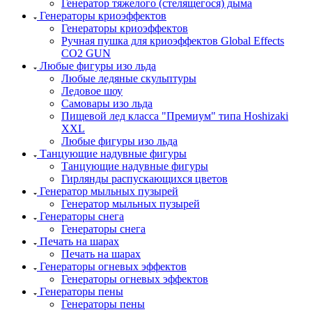
Генератор тяжелого (стелящегося) дыма
Генераторы криоэффектов
Генераторы криоэффектов
Ручная пушка для криоэффектов Global Effects
CO2 GUN
Любые фигуры изо льда
Любые ледяные скульптуры
Ледовое шоу
Самовары изо льда
Пищевой лед класса "Премиум" типа Hoshizaki
XXL
Любые фигуры изо льда
Танцующие надувные фигуры
Танцующие надувные фигуры
Гирлянды распускающихся цветов
Генератор мыльных пузырей
Генератор мыльных пузырей
Генераторы снега
Генераторы снега
Печать на шарах
Печать на шарах
Генераторы огневых эффектов
Генераторы огневых эффектов
Генераторы пены
Генераторы пены