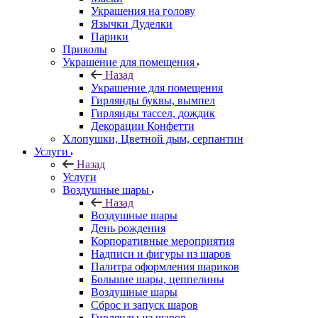
Украшения на голову
Язычки Дуделки
Парики
Приколы
Украшение для помещения
Назад
Украшение для помещения
Гирлянды буквы, вымпел
Гирлянды тассел, дождик
Декорации Конфетти
Хлопушки, Цветной дым, серпантин
Услуги
Назад
Услуги
Воздушные шары
Назад
Воздушные шары
День рождения
Корпоративные мероприятия
Надписи и фигуры из шаров
Палитра оформления шариков
Большие шары, цеппелины
Воздушные шары
Сброс и запуск шаров
Гирлянды из шаров