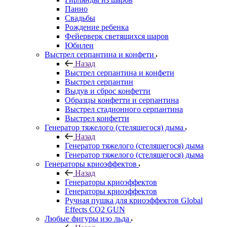
Панно
Свадьбы
Рождение ребенка
Фейерверк светящихся шаров
Юбилеи
Выстрел серпантина и конфети
Назад
Выстрел серпантина и конфети
Выстрел серпантин
Выдув и сброс конфетти
Образцы конфетти и серпантина
Выстрел стадионного серпантина
Выстрел конфетти
Генератор тяжелого (стелящегося) дыма
Назад
Генератор тяжелого (стелящегося) дыма
Генератор тяжелого (стелящегося) дыма
Генераторы криоэффектов
Назад
Генераторы криоэффектов
Генераторы криоэффектов
Ручная пушка для криоэффектов Global
Effects CO2 GUN
Любые фигуры изо льда