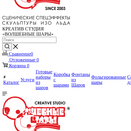
КРЕАТИВ СТУДИЯ
«ВОЛШЕБНЫЕ ШАРЫ»
Сравнение
0
Отложенные
0
Корзина
0
Готовые
Коробка
Фонтаны
наборы
Фольгированные
С
Услуги
с
из
Каталог
из
шары
д
шарами
Шаров
шаров