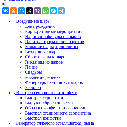
Воздушные шары
День рождения
Корпоративные мероприятия
Надписи и фигуры из шаров
Палитра оформления шариков
Большие шары, цеппелины
Воздушные шары
Сброс и запуск шаров
Гирлянды из шаров
Панно
Свадьбы
Рождение ребенка
Фейерверк светящихся шаров
Юбилеи
Выстрел серпантина и конфети
Выстрел серпантин
Выдув и сброс конфетти
Образцы конфетти и серпантина
Выстрел стадионного серпантина
Выстрел конфетти
Генератор тяжелого (стелящегося) дыма