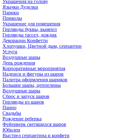
Украшения на голову
Язычки Дуделки
Парики
Приколы
Украшение для помещения
Гирлянды буквы, вымпел
Гирлянды тассел, дождик
Декорации Конфетти
Хлопушки, Цветной дым, серпантин
Услуги
Воздушные шары
День рождения
Корпоративные мероприятия
Надписи и фигуры из шаров
Палитра оформления шариков
Большие шары, цеппелины
Воздушные шары
Сброс и запуск шаров
Гирлянды из шаров
Панно
Свадьбы
Рождение ребенка
Фейерверк светящихся шаров
Юбилеи
Выстрел серпантина и конфети