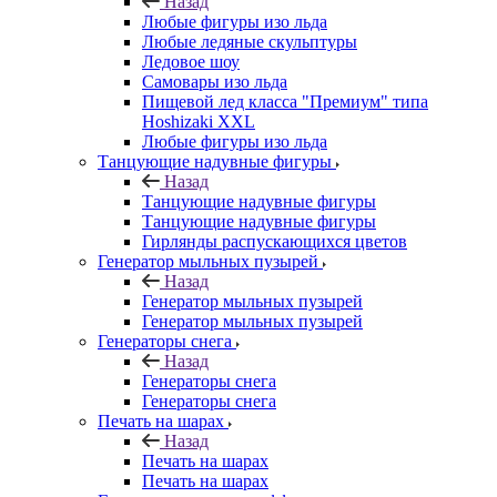
Назад
Любые фигуры изо льда
Любые ледяные скульптуры
Ледовое шоу
Самовары изо льда
Пищевой лед класса "Премиум" типа
Hoshizaki XXL
Любые фигуры изо льда
Танцующие надувные фигуры
Назад
Танцующие надувные фигуры
Танцующие надувные фигуры
Гирлянды распускающихся цветов
Генератор мыльных пузырей
Назад
Генератор мыльных пузырей
Генератор мыльных пузырей
Генераторы снега
Назад
Генераторы снега
Генераторы снега
Печать на шарах
Назад
Печать на шарах
Печать на шарах