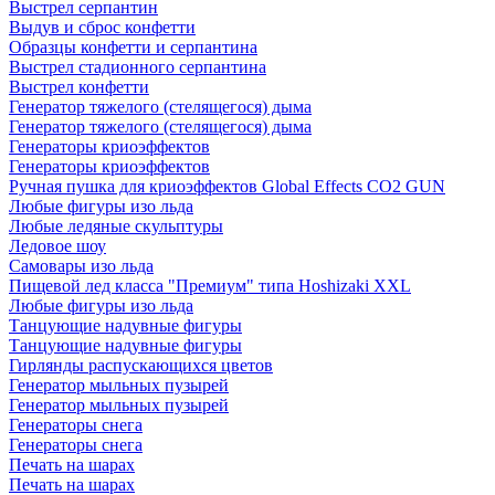
Выстрел серпантин
Выдув и сброс конфетти
Образцы конфетти и серпантина
Выстрел стадионного серпантина
Выстрел конфетти
Генератор тяжелого (стелящегося) дыма
Генератор тяжелого (стелящегося) дыма
Генераторы криоэффектов
Генераторы криоэффектов
Ручная пушка для криоэффектов Global Effects CO2 GUN
Любые фигуры изо льда
Любые ледяные скульптуры
Ледовое шоу
Самовары изо льда
Пищевой лед класса "Премиум" типа Hoshizaki XXL
Любые фигуры изо льда
Танцующие надувные фигуры
Танцующие надувные фигуры
Гирлянды распускающихся цветов
Генератор мыльных пузырей
Генератор мыльных пузырей
Генераторы снега
Генераторы снега
Печать на шарах
Печать на шарах