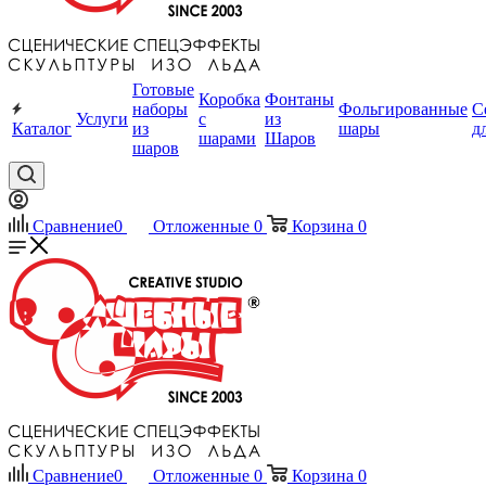
Готовые
Коробка
Фонтаны
наборы
Фольгированные
С
Услуги
с
из
Каталог
из
шары
д
шарами
Шаров
шаров
Сравнение
0
Отложенные
0
Корзина
0
Сравнение
0
Отложенные
0
Корзина
0