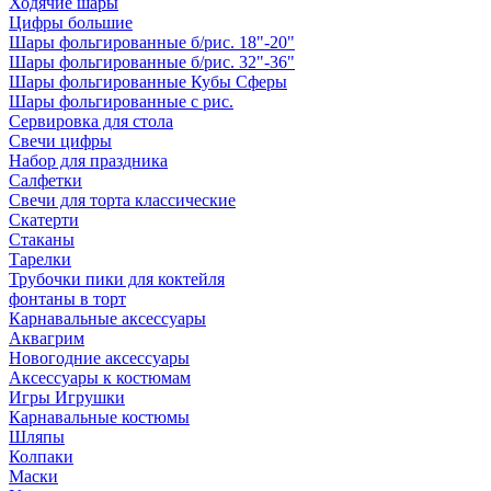
Ходячие шары
Цифры большие
Шары фольгированные б/рис. 18"-20"
Шары фольгированные б/рис. 32"-36"
Шары фольгированные Кубы Сферы
Шары фольгированные с рис.
Сервировка для стола
Свечи цифры
Набор для праздника
Салфетки
Свечи для торта классические
Скатерти
Стаканы
Тарелки
Трубочки пики для коктейля
фонтаны в торт
Карнавальные аксессуары
Аквагрим
Новогодние аксессуары
Аксессуары к костюмам
Игры Игрушки
Карнавальные костюмы
Шляпы
Колпаки
Маски