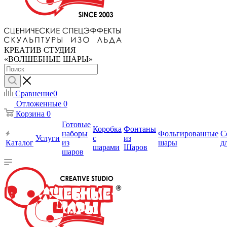
КРЕАТИВ СТУДИЯ
«ВОЛШЕБНЫЕ ШАРЫ»
Сравнение
0
Отложенные
0
Корзина
0
Готовые
Коробка
Фонтаны
наборы
Фольгированные
С
Услуги
с
из
Каталог
из
шары
д
шарами
Шаров
шаров