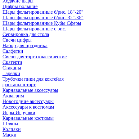
Ходячие шары
Цифры большие
Шары фольгированные б/рис. 18"-20"
Шары фольгированные б/рис. 32"-36"
Шары фольгированные Кубы Сферы
Шары фольгированные с рис.
Сервировка для стола
Свечи цифры
Набор для праздника
Салфетки
Свечи для торта классические
Скатерти
Стаканы
Тарелки
Трубочки пики для коктейля
фонтаны в торт
Карнавальные аксессуары
Аквагрим
Новогодние аксессуары
Аксессуары к костюмам
Игры Игрушки
Карнавальные костюмы
Шляпы
Колпаки
Маски