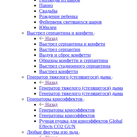
Панно
Свадьбы
Рождение ребенка
Фейерверк светящихся шаров
Юбилеи
Выстрел серпантина и конфети
Назад
Выстрел серпантина и конфети
Выстрел серпантин
Выдув и сброс конфетти
Образцы конфетти и серпантина
Выстрел стадионного серпантина
Выстрел конфетти
Генератор тяжелого (стелящегося) дыма
Назад
Генератор тяжелого (стелящегося) дыма
Генератор тяжелого (стелящегося) дыма
Генераторы криоэффектов
Назад
Генераторы криоэффектов
Генераторы криоэффектов
Ручная пушка для криоэффектов Global
Effects CO2 GUN
Любые фигуры изо льда