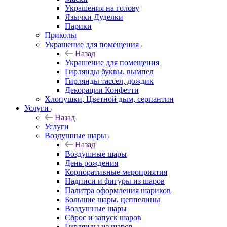
Украшения на голову
Язычки Дуделки
Парики
Приколы
Украшение для помещения
Назад
Украшение для помещения
Гирлянды буквы, вымпел
Гирлянды тассел, дождик
Декорации Конфетти
Хлопушки, Цветной дым, серпантин
Услуги
Назад
Услуги
Воздушные шары
Назад
Воздушные шары
День рождения
Корпоративные мероприятия
Надписи и фигуры из шаров
Палитра оформления шариков
Большие шары, цеппелины
Воздушные шары
Сброс и запуск шаров
Гирлянды из шаров