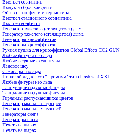
Выстрел серпантин
Выдув и сброс конфетти
Образцы конфетти и серпантина
Выстрел стадионного серпантина
Выстрел конфетти
Генератор тяжелого (стелящегося) дыма
Генератор тяжелого (стелящегося) дыма
Генераторы криоэффектов
Генераторы криоэффектов
Ручная пушка для криоэффектов Global Effects CO2 GUN
Любые фигуры изо льда
Любые ледяные скульптуры
Ледовое шоу
Самовары изо льда
Пищевой лед класса "Премиум" типа Hoshizaki XXL
Любые фигуры изо льда
Танцующие надувные фигуры
Танцующие надувные фигуры
Гирлянды распускающихся цветов
Генератор мыльных пузырей
Генератор мыльных пузырей
Генераторы снега
Генераторы снега
Печать на шарах
Печать на шарах