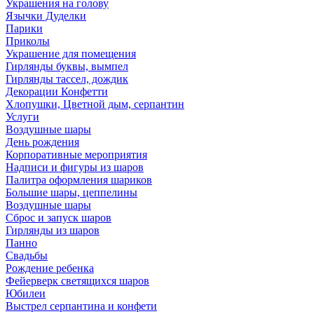
Украшения на голову
Язычки Дуделки
Парики
Приколы
Украшение для помещения
Гирлянды буквы, вымпел
Гирлянды тассел, дождик
Декорации Конфетти
Хлопушки, Цветной дым, серпантин
Услуги
Воздушные шары
День рождения
Корпоративные мероприятия
Надписи и фигуры из шаров
Палитра оформления шариков
Большие шары, цеппелины
Воздушные шары
Сброс и запуск шаров
Гирлянды из шаров
Панно
Свадьбы
Рождение ребенка
Фейерверк светящихся шаров
Юбилеи
Выстрел серпантина и конфети