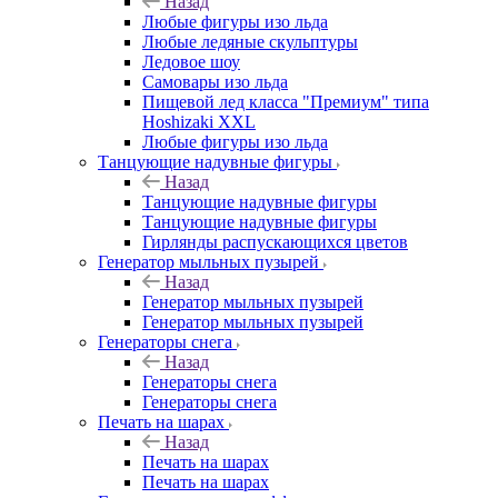
Назад
Любые фигуры изо льда
Любые ледяные скульптуры
Ледовое шоу
Самовары изо льда
Пищевой лед класса "Премиум" типа
Hoshizaki XXL
Любые фигуры изо льда
Танцующие надувные фигуры
Назад
Танцующие надувные фигуры
Танцующие надувные фигуры
Гирлянды распускающихся цветов
Генератор мыльных пузырей
Назад
Генератор мыльных пузырей
Генератор мыльных пузырей
Генераторы снега
Назад
Генераторы снега
Генераторы снега
Печать на шарах
Назад
Печать на шарах
Печать на шарах