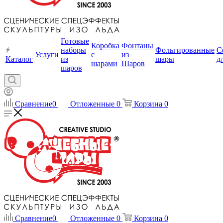
Готовые
Коробка
Фонтаны
наборы
Фольгированные
С
Услуги
с
из
Каталог
из
шары
д
шарами
Шаров
шаров
Сравнение
0
Отложенные
0
Корзина
0
Сравнение
0
Отложенные
0
Корзина
0