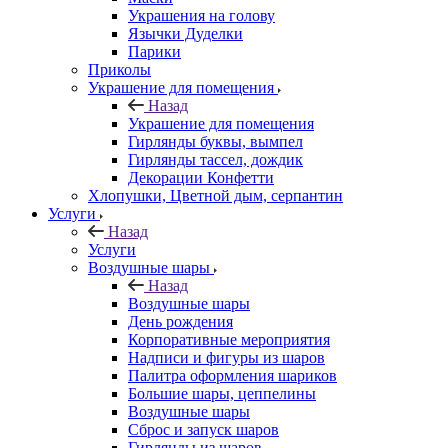
Украшения на голову
Язычки Дуделки
Парики
Приколы
Украшение для помещения
Назад
Украшение для помещения
Гирлянды буквы, вымпел
Гирлянды тассел, дождик
Декорации Конфетти
Хлопушки, Цветной дым, серпантин
Услуги
Назад
Услуги
Воздушные шары
Назад
Воздушные шары
День рождения
Корпоративные мероприятия
Надписи и фигуры из шаров
Палитра оформления шариков
Большие шары, цеппелины
Воздушные шары
Сброс и запуск шаров
Гирлянды из шаров