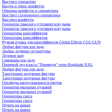
Выстрел серпантин
Выдув и сброс конфетти
Образцы конфетти и серпантина
Выстрел стадионного серпантина
Выстрел конфетти
Генератор тяжелого (стелящегося) дыма
Генератор тяжелого (стелящегося) дыма
Генераторы криоэффектов
Генераторы криоэффектов
Ручная пушка для криоэффектов Global Effects CO2 GUN
Любые фигуры изо льда
Любые ледяные скульптуры
Ледовое шоу
Самовары изо льда
Пищевой лед класса "Премиум" типа Hoshizaki XXL
Любые фигуры изо льда
Танцующие надувные фигуры
Танцующие надувные фигуры
Гирлянды распускающихся цветов
Генератор мыльных пузырей
Генератор мыльных пузырей
Генераторы снега
Генераторы снега
Печать на шарах
Печать на шарах