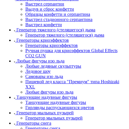
Выстрел серпантин
Выдув и сброс конфетти
Образцы конфетти и серпантина
Выстрел стадионного серпантина
Выстрел конфетти
Генератор тяжелого (стелящегося) дыма
Генератор тяжелого (стелящегося) дыма
Генераторы криоэффектов
Генераторы криоэффектов
Ручная пушка для криоэффектов Global Effects
CO2 GUN
Любые фигуры изо льда
Любые ледяные скульптуры
Ледовое шоу
Самовары изо льда
Пищевой лед класса "Премиум" типа Hoshizaki
XXL
Любые фигуры изо льда
Танцующие надувные фигуры
Танцующие надувные фигуры
Гирлянды распускающихся цветов
Генератор мыльных пузырей
Генератор мыльных пузырей
Генераторы снега
Генераторы снега