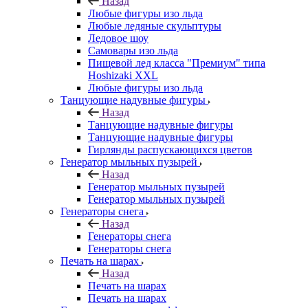
Назад
Любые фигуры изо льда
Любые ледяные скульптуры
Ледовое шоу
Самовары изо льда
Пищевой лед класса "Премиум" типа
Hoshizaki XXL
Любые фигуры изо льда
Танцующие надувные фигуры
Назад
Танцующие надувные фигуры
Танцующие надувные фигуры
Гирлянды распускающихся цветов
Генератор мыльных пузырей
Назад
Генератор мыльных пузырей
Генератор мыльных пузырей
Генераторы снега
Назад
Генераторы снега
Генераторы снега
Печать на шарах
Назад
Печать на шарах
Печать на шарах