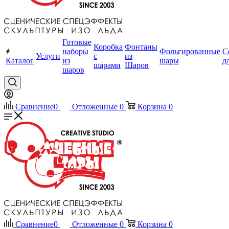
Готовые
Коробка
Фонтаны
наборы
Фольгированные
С
Услуги
с
из
Каталог
из
шары
д
шарами
Шаров
шаров
Сравнение
0
Отложенные
0
Корзина
0
Сравнение
0
Отложенные
0
Корзина
0