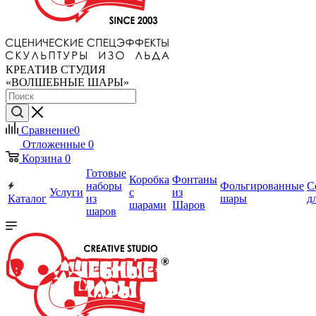
КРЕАТИВ СТУДИЯ
«ВОЛШЕБНЫЕ ШАРЫ»
Сравнение
0
Отложенные
0
Корзина
0
Готовые
Коробка
Фонтаны
наборы
Фольгированные
С
Услуги
с
из
Каталог
из
шары
д
шарами
Шаров
шаров