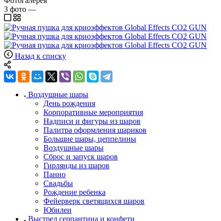
Фотогалерея
3
фото
—
Назад к списку
Воздушные шары
День рождения
Корпоративные мероприятия
Надписи и фигуры из шаров
Палитра оформления шариков
Большие шары, цеппелины
Воздушные шары
Сброс и запуск шаров
Гирлянды из шаров
Панно
Свадьбы
Рождение ребенка
Фейерверк светящихся шаров
Юбилеи
Выстрел серпантина и конфети