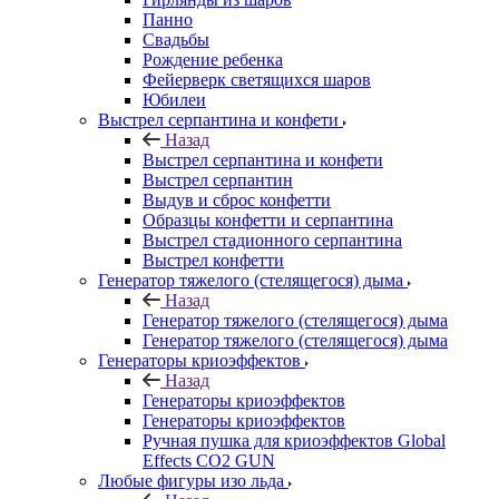
Панно
Свадьбы
Рождение ребенка
Фейерверк светящихся шаров
Юбилеи
Выстрел серпантина и конфети
Назад
Выстрел серпантина и конфети
Выстрел серпантин
Выдув и сброс конфетти
Образцы конфетти и серпантина
Выстрел стадионного серпантина
Выстрел конфетти
Генератор тяжелого (стелящегося) дыма
Назад
Генератор тяжелого (стелящегося) дыма
Генератор тяжелого (стелящегося) дыма
Генераторы криоэффектов
Назад
Генераторы криоэффектов
Генераторы криоэффектов
Ручная пушка для криоэффектов Global
Effects CO2 GUN
Любые фигуры изо льда