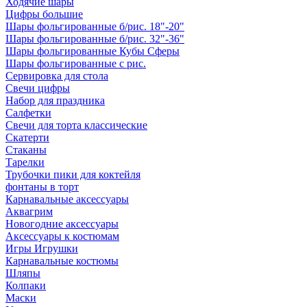
Ходячие шары
Цифры большие
Шары фольгированные б/рис. 18"-20"
Шары фольгированные б/рис. 32"-36"
Шары фольгированные Кубы Сферы
Шары фольгированные с рис.
Сервировка для стола
Свечи цифры
Набор для праздника
Салфетки
Свечи для торта классические
Скатерти
Стаканы
Тарелки
Трубочки пики для коктейля
фонтаны в торт
Карнавальные аксессуары
Аквагрим
Новогодние аксессуары
Аксессуары к костюмам
Игры Игрушки
Карнавальные костюмы
Шляпы
Колпаки
Маски