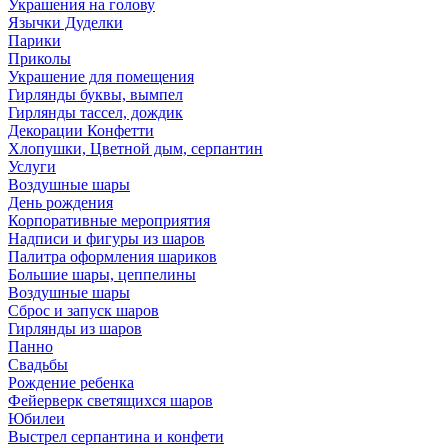
Украшения на голову
Язычки Дуделки
Парики
Приколы
Украшение для помещения
Гирлянды буквы, вымпел
Гирлянды тассел, дождик
Декорации Конфетти
Хлопушки, Цветной дым, серпантин
Услуги
Воздушные шары
День рождения
Корпоративные мероприятия
Надписи и фигуры из шаров
Палитра оформления шариков
Большие шары, цеппелины
Воздушные шары
Сброс и запуск шаров
Гирлянды из шаров
Панно
Свадьбы
Рождение ребенка
Фейерверк светящихся шаров
Юбилеи
Выстрел серпантина и конфети