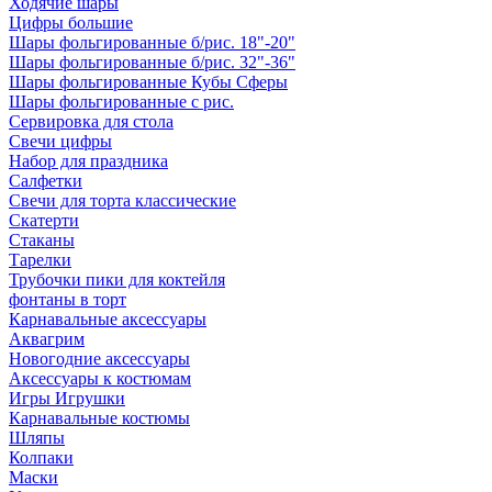
Ходячие шары
Цифры большие
Шары фольгированные б/рис. 18"-20"
Шары фольгированные б/рис. 32"-36"
Шары фольгированные Кубы Сферы
Шары фольгированные с рис.
Сервировка для стола
Свечи цифры
Набор для праздника
Салфетки
Свечи для торта классические
Скатерти
Стаканы
Тарелки
Трубочки пики для коктейля
фонтаны в торт
Карнавальные аксессуары
Аквагрим
Новогодние аксессуары
Аксессуары к костюмам
Игры Игрушки
Карнавальные костюмы
Шляпы
Колпаки
Маски