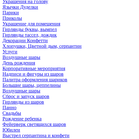
Украшения на голову
Язычки Дуделки
Парики
Приколы
Украшение для помещения
Гирлянды буквы, вымпел
Гирлянды тассел, дождик
Декорации Конфетти
Хлопушки, Цветной дым, серпантин
Услуги
Воздушные шары
День рождения
Корпоративные мероприятия
Надписи и фигуры из шаров
Палитра оформления шариков
Большие шары, цеппелины
Воздушные шары
Сброс и запуск шаров
Гирлянды из шаров
Панно
Свадьбы
Рождение ребенка
Фейерверк светящихся шаров
Юбилеи
Выстрел серпантина и конфети