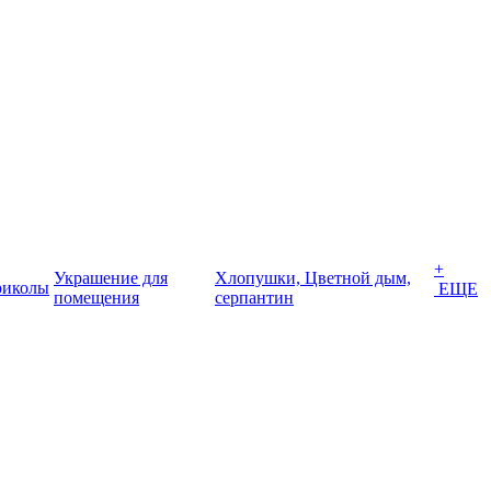
+
Украшение для
Хлопушки, Цветной дым,
иколы
ЕЩЕ
помещения
серпантин