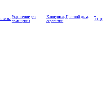
+
Украшение для
Хлопушки, Цветной дым,
иколы
ЕЩЕ
помещения
серпантин