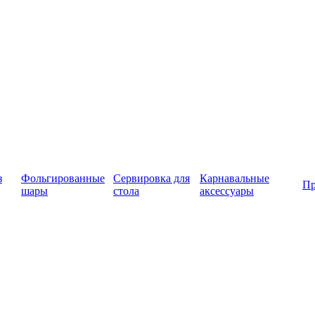
з
Фольгированные
Сервировка для
Карнавальные
Пр
шары
стола
аксессуары