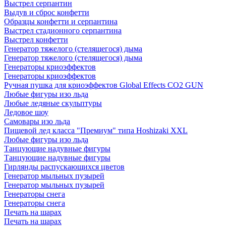
Выстрел серпантин
Выдув и сброс конфетти
Образцы конфетти и серпантина
Выстрел стадионного серпантина
Выстрел конфетти
Генератор тяжелого (стелящегося) дыма
Генератор тяжелого (стелящегося) дыма
Генераторы криоэффектов
Генераторы криоэффектов
Ручная пушка для криоэффектов Global Effects CO2 GUN
Любые фигуры изо льда
Любые ледяные скульптуры
Ледовое шоу
Самовары изо льда
Пищевой лед класса "Премиум" типа Hoshizaki XXL
Любые фигуры изо льда
Танцующие надувные фигуры
Танцующие надувные фигуры
Гирлянды распускающихся цветов
Генератор мыльных пузырей
Генератор мыльных пузырей
Генераторы снега
Генераторы снега
Печать на шарах
Печать на шарах