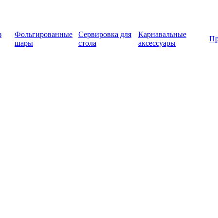
з
Фольгированные
Сервировка для
Карнавальные
Пр
шары
стола
аксессуары